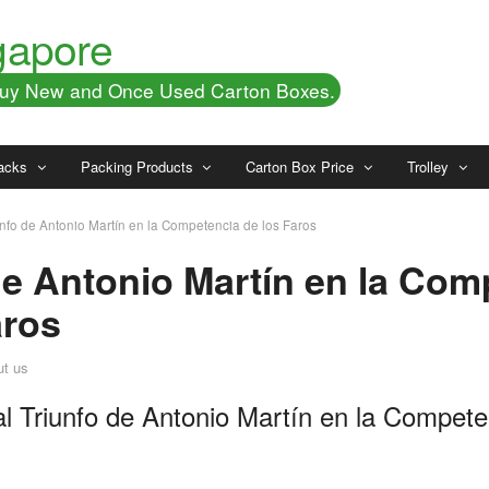
gapore
 Buy New and Once Used Carton Boxes.
acks
Packing Products
Carton Box Price
Trolley
unfo de Antonio Martín en la Competencia de los Faros
de Antonio Martín en la Com
aros
ut us
al Triunfo de Antonio Martín en la Compete