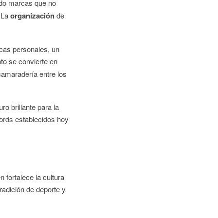
ado marcas que no
. La
organización
de
rcas personales, un
nto se convierte en
camaradería entre los
o brillante para la
cords establecidos hoy
n fortalece la cultura
radición de deporte y