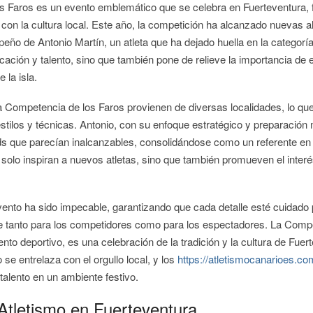
s Faros es un evento emblemático que se celebra en Fuerteventura, 
o con la cultura local. Este año, la competición ha alcanzado nuevas al
ño de Antonio Martín, un atleta que ha dejado huella en la categoría
icación y talento, sino que también pone de relieve la importancia de 
 la isla.
la Competencia de los Faros provienen de diversas localidades, lo qu
stilos y técnicas. Antonio, con su enfoque estratégico y preparación 
s que parecían inalcanzables, consolidándose como un referente en e
 solo inspiran a nuevos atletas, sino que también promueven el interé
vento ha sido impecable, garantizando que cada detalle esté cuidado
le tanto para los competidores como para los espectadores. La Compe
nto deportivo, es una celebración de la tradición y la cultura de Fuer
 se entrelaza con el orgullo local, y los
https://atletismocanarioes.co
alento en un ambiente festivo.
Atletismo en Fuerteventura