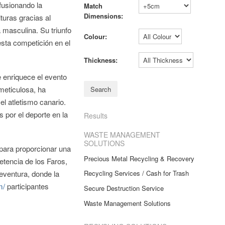
fusionando la
Match
Dimensions:
turas gracias al
 masculina. Su triunfo
Colour:
esta competición en el
Thickness:
e enriquece el evento
meticulosa, ha
l atletismo canario.
s por el deporte en la
Results
WASTE MANAGEMENT
SOLUTIONS
 para proporcionar una
Precious Metal Recycling & Recovery
tencia de los Faros,
teventura, donde la
Recycling Services / Cash for Trash
m/
participantes
Secure Destruction Service
Waste Management Solutions