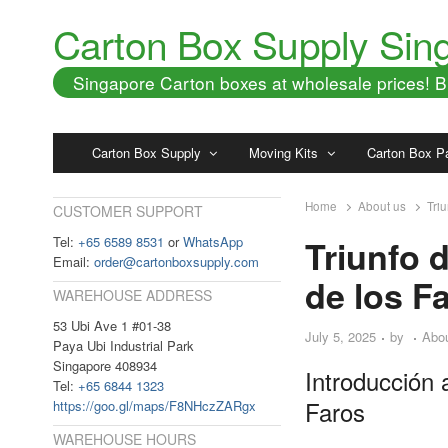
Carton Box Supply Sin
Singapore Carton boxes at wholesale prices!
Carton Box Supply
Moving Kits
Carton Box P
Home
About us
Tri
CUSTOMER SUPPORT
Tel:
+65 6589 8531
or
WhatsApp
Triunfo 
Email:
order@cartonboxsupply.com
de los F
WAREHOUSE ADDRESS
53 Ubi Ave 1 #01-38
July 5, 2025
by
Abo
Paya Ubi Industrial Park
Singapore 408934
Introducción 
Tel:
+65 6844 1323
Faros
https://goo.gl/maps/F8NHczZARgx
WAREHOUSE HOURS