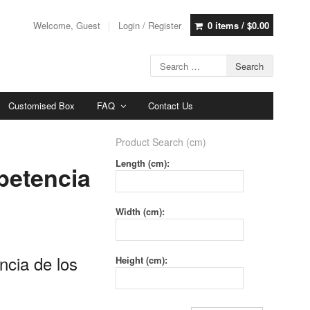
Welcome, Guest
Login / Register
0 items /
$
0.00
Customised Box
FAQ
Contact Us
Product Search (cm)
Length (cm):
petencia
Width (cm):
ncia de los
Height (cm):