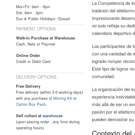
La Competencia de lo
Mon-Fri: 9am - 6pm
tradición del atletism
Sat: 9am - 3pm
impresionante desempe
Sun & Public Holidays: Closed
no solo refleja su ded
PAYMENT OPTIONS
calendario deportivo de
Walk-in Purchase at Warehouse
Cash, Nets or Paynow
Los participantes de 
con una variedad de e
Online Order
logrado romper récord
Credit or Debit Card
Este tipo de logros no
comunidad.
DELIVERY OPTIONS
Free Delivery
La organización del e
Free delivery (within 3-5 working days)
experiencia inolvidab
with any purchase of
Moving Kit
or
más allá de ser un eve
Carton Box Pack
.
pasión por el atletismo
Self collect at
warehouse
pueden demostrar su t
(upon placing order - any time during
operating hours)
Contexto del 