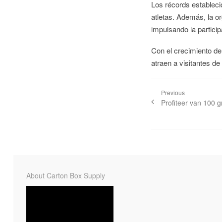
Los récords estableci
atletas. Además, la 
impulsando la partici
Con el crecimiento de
atraen a visitantes d
Previous
Profiteer van 100 gr
About Carton Box Supply