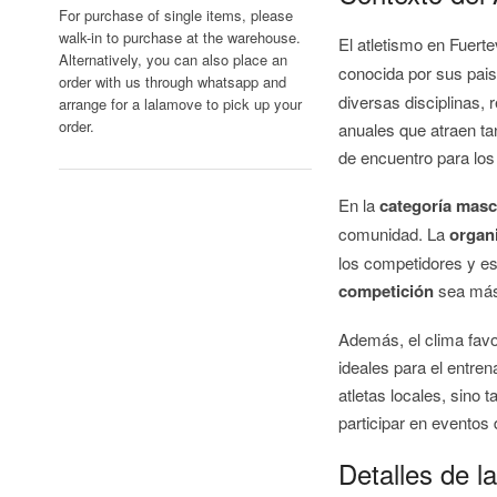
For purchase of single items, please
walk-in to purchase at the warehouse.
El atletismo en Fuerte
Alternatively, you can also place an
conocida por sus pai
order with us through whatsapp and
diversas disciplinas, 
arrange for a lalamove to pick up your
order.
anuales que atraen ta
de encuentro para los
En la
categoría masc
comunidad. La
organ
los competidores y es
competición
sea más 
Además, el clima favo
ideales para el entren
atletas locales, sino
participar en eventos 
Detalles de l