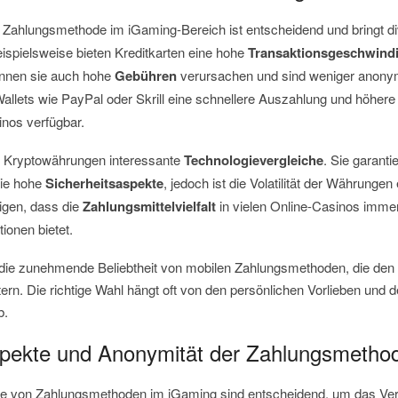
n Zahlungsmethode im iGaming-Bereich ist entscheidend und bringt d
eispielsweise bieten Kreditkarten eine hohe
Transaktionsgeschwindi
önnen sie auch hohe
Gebühren
verursachen und sind weniger anony
allets wie PayPal oder Skrill eine schnellere Auszahlung und höher
sinos verfügbar.
n Kryptowährungen interessante
Technologievergleiche
. Sie garanti
gie hohe
Sicherheitsaspekte
, jedoch ist die Volatilität der Währungen 
igen, dass die
Zahlungsmittelvielfalt
in vielen Online-Casinos imme
ionen bietet.
t die zunehmende Beliebtheit von mobilen Zahlungsmethoden, die den Z
ern. Die richtige Wahl hängt oft von den persönlichen Vorlieben un
b.
spekte und Anonymität der Zahlungsmetho
te von Zahlungsmethoden im iGaming sind entscheidend, um das Ver