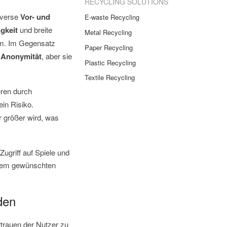
RECYCLING SOLUTIONS
iverse
Vor- und
E-waste Recycling
gkeit
und breite
Metal Recycling
m. Im Gegensatz
Paper Recycling
e
Anonymität
, aber sie
Plastic Recycling
Textile Recycling
eren durch
ein Risiko.
r größer wird, was
ugriff auf Spiele und
d dem gewünschten
den
trauen der Nutzer zu