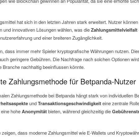
gien wie Blockchain gewinnen an Popularität, da sie eine erhöhte Sic
ngsmittel hat sich in den letzten Jahren stark erweitert. Nutzer könne
den und innovativen Lösungen wählen, was die
Zahlungsmittelvielfalt
nutzererfahrung und einer breiteren Zugänglichkeit.
n, dass immer mehr Spieler kryptografische Währungen nutzen. Diese
auch geringere Gebühren. Die Nachfrage nach solchen Optionen wird
ie Branche nachhaltig beeinflussen könnte.
este Zahlungsmethode für Betpanda-Nutzer
alen Zahlungsmethode bei Betpanda hängt stark von individuellen B
rheitsaspekte
und
Transaktionsgeschwindigkeit
eine zentrale Roll
e eine hohe
Anonymität
bieten, während gleichzeitig die
Gebührenstr
e zeigen, dass moderne Zahlungsmittel wie E-Wallets und Kryptow