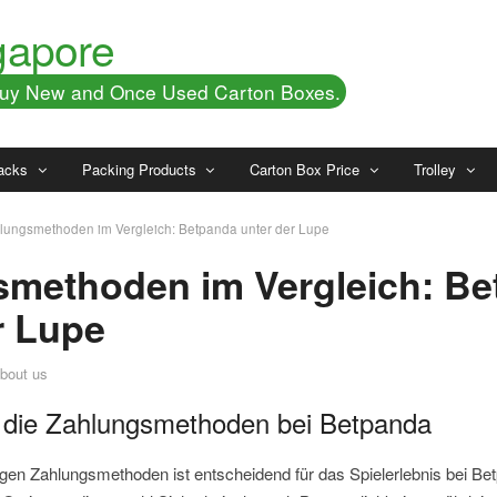
gapore
 Buy New and Once Used Carton Boxes.
acks
Packing Products
Carton Box Price
Trolley
lungsmethoden im Vergleich: Betpanda unter der Lupe
smethoden im Vergleich: B
r Lupe
bout us
n die Zahlungsmethoden bei Betpanda
igen Zahlungsmethoden ist entscheidend für das Spielerlebnis bei Bet