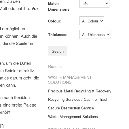
ten. Zu den
Match
Methode hat ihre
Vor-
Dimensions:
Colour:
ll ermöglichen
Thickness:
en können. Auch die
 die die Spieler im
en, um die Daten
Results
 Spieler attraktiv
WASTE MANAGEMENT
nn es darum geht, die
SOLUTIONS
ten kann.
Precious Metal Recycling & Recovery
n nach flexiblen
Recycling Services / Cash for Trash
 eine breite Palette
Secure Destruction Service
erhöht.
Waste Management Solutions
en