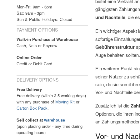
bietet eine Vielzahl 
Mon-Fri: 9am - 6pm
gängigsten Zahlungsm
Sat: 9am - 3pm
und Nachteile
, die e
Sun & Public Holidays: Closed
PAYMENT OPTIONS
Ein wichtiger Aspekt i
sofortige Einzahlung
Walk-in Purchase at Warehouse
Cash, Nets or Paynow
Gebührenstruktur
sp
Auge behalten sollten
Online Order
Credit or Debit Card
Ein weiterer Punkt si
seiner Nutzer zu schü
DELIVERY OPTIONS
sein, da sie somit ih
Free Delivery
Vor- und Nachteile de
Free delivery (within 3-5 working days)
with any purchase of
Moving Kit
or
Zusätzlich ist die
Zahl
Carton Box Pack
.
Optionen, die ihren i
Self collect at
warehouse
an Zahlungsmethoden d
(upon placing order - any time during
operating hours)
Vor- und Nac