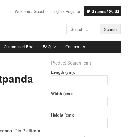
Welcome, Guest
Login / Register
0 items /
$
0.00
Customised Box
FAQ
Contact Us
Product Search (cm)
Length (cm):
etpanda
Width (cm):
Height (cm):
panda. Die Plattform