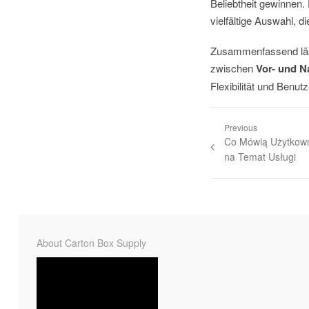
Beliebtheit gewinnen.
vielfältige Auswahl, d
Zusammenfassend läss
zwischen
Vor- und N
Flexibilität und Benu
Previous
Co Mówią Użytkown
na Temat Usługi
About Carton Box Supply