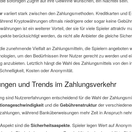
 die sofortigen Zugriff auf ihre Gewinne wünschen, ein Nachteil sein.
ur
variiert stark zwischen den Zahlungsmethoden. Kreditkarten und 
hrend Kryptowährungen oftmals niedrigere oder sogar keine Gebühr
ährungen ist ein weiterer Vorteil, der sie für viele Spieler attraktiv
ekte berücksichtigt werden, da nicht alle Anbieter die gleiche Sicher
 die zunehmende Vielfalt an Zahlungsmitteln, die Spielern angeboten w
nologien, um den Bedürfnissen ihrer Nutzer gerecht zu werden und ei
 anzubieten. Letztlich hängt die Wahl des Zahlungsmittels von den ind
 Schnelligkeit, Kosten oder Anonymität.
ungen und Trends im Zahlungsverkehr
g sind Nutzererfahrungen entscheidend für die Wahl der Zahlungsmitt
tionsgeschwindigkeit
und die
Gebührenstruktur
der verschiedenen
Einzahlungen, während Banküberweisungen mehr Zeit in Anspruch ne
r Aspekt sind die
Sicherheitsaspekte
. Spieler legen Wert auf Anonym