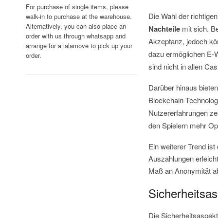
For purchase of single items, please
Die Wahl der richtige
walk-in to purchase at the warehouse.
Alternatively, you can also place an
Nachteile
mit sich. B
order with us through whatsapp and
Akzeptanz, jedoch k
arrange for a lalamove to pick up your
dazu ermöglichen E-W
order.
sind nicht in allen Ca
Darüber hinaus biete
Blockchain-Technolo
Nutzererfahrungen ze
den Spielern mehr Opt
Ein weiterer Trend is
Auszahlungen erleicht
Maß an Anonymität a
Sicherheitsa
Die Sicherheitsaspek