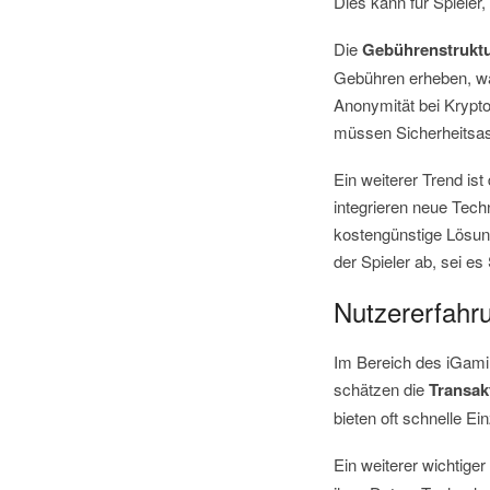
Dies kann für Spieler,
Die
Gebührenstrukt
Gebühren erheben, wä
Anonymität bei Kryptow
müssen Sicherheitsasp
Ein weiterer Trend ist
integrieren neue Tech
kostengünstige Lösung
der Spieler ab, sei es
Nutzererfahr
Im Bereich des iGamin
schätzen die
Transak
bieten oft schnelle 
Ein weiterer wichtige