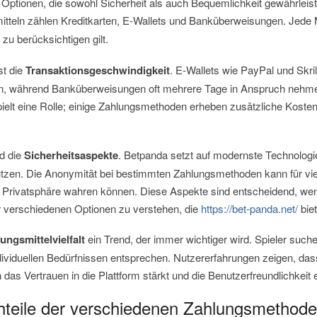
an Optionen, die sowohl Sicherheit als auch Bequemlichkeit gewährleis
itteln zählen Kreditkarten, E-Wallets und Banküberweisungen. Jede 
s zu berücksichtigen gilt.
st die
Transaktionsgeschwindigkeit
. E-Wallets wie PayPal und Skri
en, während Banküberweisungen oft mehrere Tage in Anspruch nehm
ielt eine Rolle; einige Zahlungsmethoden erheben zusätzliche Kosten,
.
nd die
Sicherheitsaspekte
. Betpanda setzt auf modernste Technologi
tzen. Die Anonymität bei bestimmten Zahlungsmethoden kann für viele
re Privatsphäre wahren können. Diese Aspekte sind entscheidend, we
r verschiedenen Optionen zu verstehen, die
https://bet-panda.net/
bie
ungsmittelvielfalt
ein Trend, der immer wichtiger wird. Spieler suche
ndividuellen Bedürfnissen entsprechen. Nutzererfahrungen zeigen, dass
as Vertrauen in die Plattform stärkt und die Benutzerfreundlichkeit 
hteile der verschiedenen Zahlungsmethod