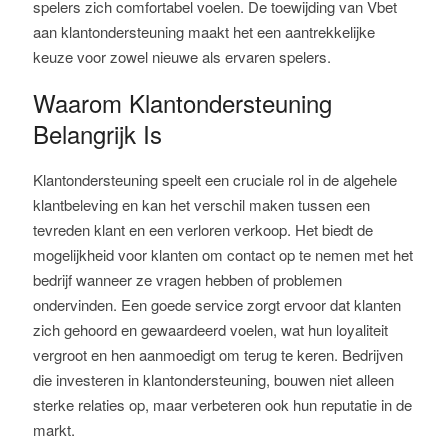
spelers zich comfortabel voelen. De toewijding van Vbet
aan klantondersteuning maakt het een aantrekkelijke
keuze voor zowel nieuwe als ervaren spelers.
Waarom Klantondersteuning
Belangrijk Is
Klantondersteuning speelt een cruciale rol in de algehele
klantbeleving en kan het verschil maken tussen een
tevreden klant en een verloren verkoop. Het biedt de
mogelijkheid voor klanten om contact op te nemen met het
bedrijf wanneer ze vragen hebben of problemen
ondervinden. Een goede service zorgt ervoor dat klanten
zich gehoord en gewaardeerd voelen, wat hun loyaliteit
vergroot en hen aanmoedigt om terug te keren. Bedrijven
die investeren in klantondersteuning, bouwen niet alleen
sterke relaties op, maar verbeteren ook hun reputatie in de
markt.