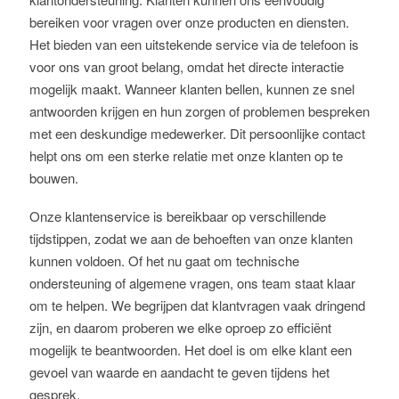
bereiken voor vragen over onze producten en diensten.
Het bieden van een uitstekende service via de telefoon is
voor ons van groot belang, omdat het directe interactie
mogelijk maakt. Wanneer klanten bellen, kunnen ze snel
antwoorden krijgen en hun zorgen of problemen bespreken
met een deskundige medewerker. Dit persoonlijke contact
helpt ons om een sterke relatie met onze klanten op te
bouwen.
Onze klantenservice is bereikbaar op verschillende
tijdstippen, zodat we aan de behoeften van onze klanten
kunnen voldoen. Of het nu gaat om technische
ondersteuning of algemene vragen, ons team staat klaar
om te helpen. We begrijpen dat klantvragen vaak dringend
zijn, en daarom proberen we elke oproep zo efficiënt
mogelijk te beantwoorden. Het doel is om elke klant een
gevoel van waarde en aandacht te geven tijdens het
gesprek.