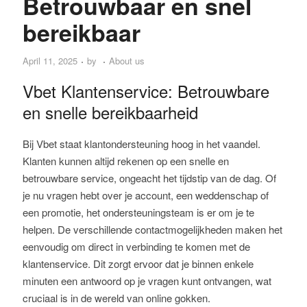
Betrouwbaar en snel
bereikbaar
April 11, 2025
by
About us
Vbet Klantenservice: Betrouwbare
en snelle bereikbaarheid
Bij Vbet staat klantondersteuning hoog in het vaandel.
Klanten kunnen altijd rekenen op een snelle en
betrouwbare service, ongeacht het tijdstip van de dag. Of
je nu vragen hebt over je account, een weddenschap of
een promotie, het ondersteuningsteam is er om je te
helpen. De verschillende contactmogelijkheden maken het
eenvoudig om direct in verbinding te komen met de
klantenservice. Dit zorgt ervoor dat je binnen enkele
minuten een antwoord op je vragen kunt ontvangen, wat
cruciaal is in de wereld van online gokken.