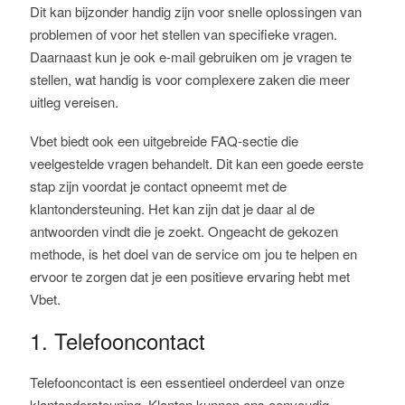
Dit kan bijzonder handig zijn voor snelle oplossingen van
problemen of voor het stellen van specifieke vragen.
Daarnaast kun je ook e-mail gebruiken om je vragen te
stellen, wat handig is voor complexere zaken die meer
uitleg vereisen.
Vbet biedt ook een uitgebreide FAQ-sectie die
veelgestelde vragen behandelt. Dit kan een goede eerste
stap zijn voordat je contact opneemt met de
klantondersteuning. Het kan zijn dat je daar al de
antwoorden vindt die je zoekt. Ongeacht de gekozen
methode, is het doel van de service om jou te helpen en
ervoor te zorgen dat je een positieve ervaring hebt met
Vbet.
1. Telefooncontact
Telefooncontact is een essentieel onderdeel van onze
klantondersteuning. Klanten kunnen ons eenvoudig