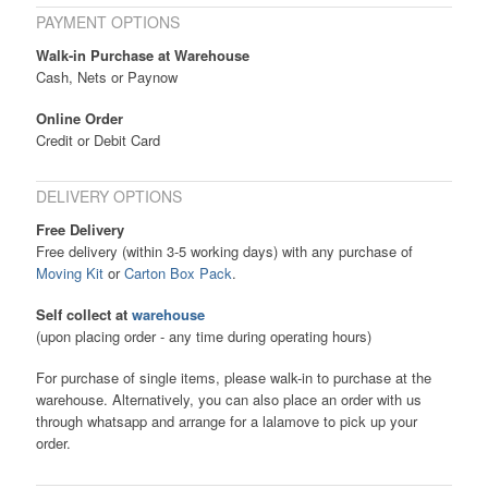
PAYMENT OPTIONS
Walk-in Purchase at Warehouse
Cash, Nets or Paynow
Online Order
Credit or Debit Card
DELIVERY OPTIONS
Free Delivery
Free delivery (within 3-5 working days) with any purchase of
Moving Kit
or
Carton Box Pack
.
Self collect at
warehouse
(upon placing order - any time during operating hours)
For purchase of single items, please walk-in to purchase at the
warehouse. Alternatively, you can also place an order with us
through whatsapp and arrange for a lalamove to pick up your
order.