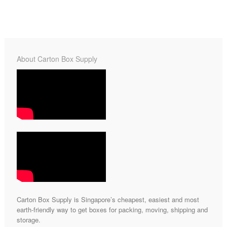
About Carton Box Supply
Carton Box Supply is Singapore’s cheapest, easiest and most
earth-friendly way to get boxes for packing, moving, shipping and
storage.