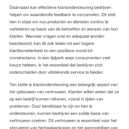
Daarnaast kan effectieve klantondersteuning bedrijven
helpen om waardevolle feedback te verzamelen. Dit stelt
hen in staat om hun producten en diensten continu te
verbeteren op basis van de behoeften en wensen van hun
klanten. Wanneer vragen snel en adequaat worden
beantwoord, kan dit ook leiden tot een hogere
klanttevredenheid en een positieve mond-tot-
mondreclame. In een tijdperk waar consumenten veel
keuze hebben, is het essentieel dat bedrijven zich
onderscheiden door uitstekende service te bieden.
Ten slotte is klantondersteuning een belangrijk aspect van
het opbouwen van vertrouwen. Klanten willen weten dat ze
op een bedrijf kunnen rekenen, vooral in tijden van
problemen. Door bereikbaar te zijn en hen te
ondersteunen, kunnen bedrijven een solide basis van
vertrouwen creëren. Dit vertrouwen is essentieel voor het
stimuleren van herhaalaankopen en het aanmoedigen van