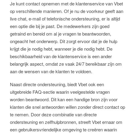
Je kunt contact opnemen met de klantenservice van Vbet
op verschillende manieren. Of je nu de voorkeur geeft aan
live chat, e-mail of telefonische ondersteuning, er is altijd
een optie die bij je past. De medewerkers zijn goed
getraind en bereid om al je vragen te beantwoorden,
ongeacht het onderwerp. Dit zorgt ervoor dat je de hulp
krijgt die je nodig hebt, wanneer je die nodig hebt. De
beschikbaarheid van de klantenservice is een ander
belangrijk aspect, omdat ze vaak 24/7 bereikbaar zijn om
aan de wensen van de klanten te voldoen.
Naast directe ondersteuning, biedt Vbet ook een
uitgebreide FAQ-sectie waarin veelgestelde vragen
worden beantwoord. Dit kan een handige bron zijn voor
klanten die snel antwoorden willen zonder direct contact op
te nemen. Door deze combinatie van directe
ondersteuning en zelfhulpbronnen, streeft Vbet ernaar om
een gebruikersvriendelijke omgeving te creëren waarin