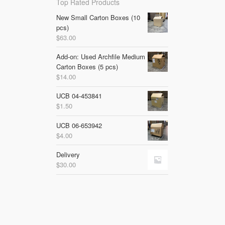
Top Rated Products
New Small Carton Boxes (10
pcs)
$
63.00
Add-on: Used Archfile Medium
Carton Boxes (5 pcs)
$
14.00
UCB 04-453841
$
1.50
UCB 06-653942
$
4.00
Delivery
$
30.00