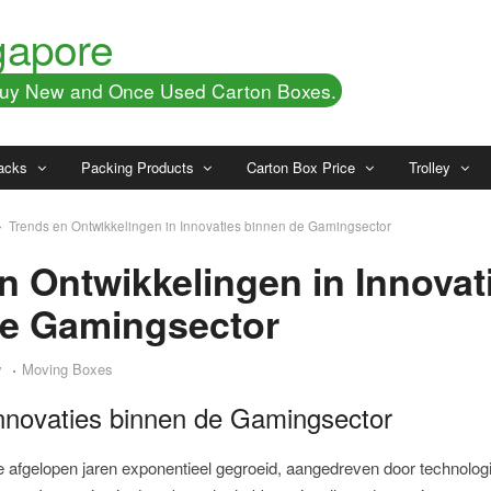
gapore
 Buy New and Once Used Carton Boxes.
acks
Packing Products
Carton Box Price
Trolley
Trends en Ontwikkelingen in Innovaties binnen de Gamingsector
n Ontwikkelingen in Innovat
de Gamingsector
y
Moving Boxes
 Innovaties binnen de Gamingsector
 afgelopen jaren exponentieel gegroeid, aangedreven door technolog