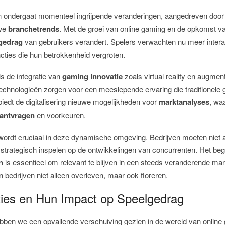
 ondergaat momenteel ingrijpende veranderingen, aangedreven doo
we
branchetrends
. Met de groei van online gaming en de opkomst v
gedrag
van gebruikers verandert. Spelers verwachten nu meer intera
cties die hun betrokkenheid vergroten.
is de integratie van
gaming innovatie
zoals virtual reality en augment
technologieën zorgen voor een meeslepende ervaring die traditionel
biedt de digitalisering nieuwe mogelijkheden voor
marktanalyses
, wa
lantvragen
en voorkeuren.
ordt cruciaal in deze dynamische omgeving. Bedrijven moeten niet a
strategisch inspelen op de ontwikkelingen van concurrenten. Het beg
n
is essentieel om relevant te blijven in een steeds veranderende mar
 bedrijven niet alleen overleven, maar ook floreren.
ies en Hun Impact op Speelgedrag
ebben we een opvallende verschuiving gezien in de wereld van onlin