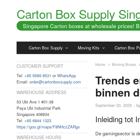
Carton Box Supply Sin
Singapore Carton boxes at wholesale prices!
Carton Box Supply
Moving Kits
Carton Box P
Home
Moving Boxes
CUSTOMER SUPPORT
Tel:
+65 6589 8531
or
WhatsApp
Trends e
Email:
order@cartonboxsupply.com
binnen 
WAREHOUSE ADDRESS
53 Ubi Ave 1 #01-38
September 20, 2025
b
Paya Ubi Industrial Park
Singapore 408934
Inleiding tot
Tel:
+65 6844 1323
https://goo.gl/maps/F8NHczZARgx
De gamingsector is de
WAREHOUSE HOURS