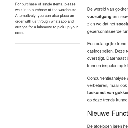
For purchase of single items, please
De wereld van gokken
walk-in to purchase at the warehouse.
Alternatively, you can also place an
vooruitgang
en nieu
order with us through whatsapp and
zien we dat het
speel
arrange for a lalamove to pick up your
gepersonaliseerde fun
order.
Een belangrijke trend 
casinospellen. Deze 
overstijgt. Daarnaast 
kunnen inspelen op
k
Concurrentieanalyse w
verbeteren, maar ook 
toekomst van gokke
op deze trends kunnen
Nieuwe Funct
De afgelopen jaren h