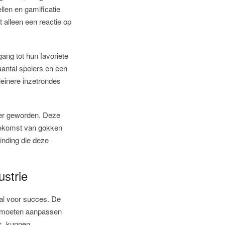
llen en gamificatie
 alleen een reactie op
ang tot hun favoriete
 aantal spelers en een
leinere inzetrondes
jker geworden. Deze
toekomst van gokken
inding die deze
strie
aal voor succes. De
ch moeten aanpassen
es, kunnen