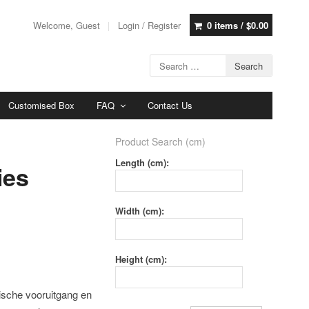
Welcome, Guest
Login / Register
0 items /
$
0.00
Customised Box
FAQ
Contact Us
Product Search (cm)
Length (cm):
ies
Width (cm):
Height (cm):
ische vooruitgang en