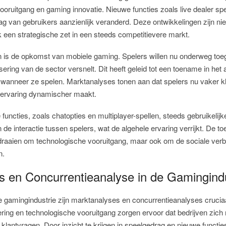
ooruitgang en gaming innovatie. Nieuwe functies zoals live dealer spe
g van gebruikers aanzienlijk veranderd. Deze ontwikkelingen zijn niet
 een strategische zet in een steeds competitievere markt.
 is de opkomst van mobiele gaming. Spelers willen nu onderweg toeg
lisering van de sector versnelt. Dit heeft geleid tot een toename in het
 wanneer ze spelen. Marktanalyses tonen aan dat spelers nu vaker k
ervaring dynamischer maakt.
 functies, zoals chatopties en multiplayer-spellen, steeds gebruikeli
de interactie tussen spelers, wat de algehele ervaring verrijkt. De 
te draaien om technologische vooruitgang, maar ook om de sociale verb
n.
s en Concurrentieanalyse in de Gamingindu
e gamingindustrie zijn marktanalyses en concurrentieanalyses cruci
sering en technologische vooruitgang zorgen ervoor dat bedrijven zi
klantvragen. Door inzicht te krijgen in speelgedrag en nieuwe functi