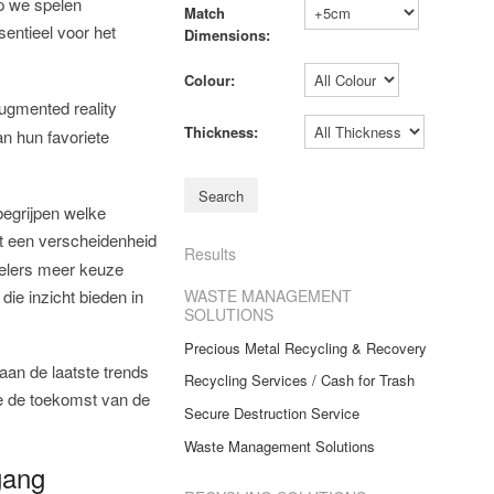
p we spelen
Match
entieel voor het
Dimensions:
Colour:
augmented reality
Thickness:
an hun favoriete
begrijpen welke
ot een verscheidenheid
Results
spelers meer keuze
WASTE MANAGEMENT
, die inzicht bieden in
SOLUTIONS
Precious Metal Recycling & Recovery
aan de laatste trends
Recycling Services / Cash for Trash
 ze de toekomst van de
Secure Destruction Service
Waste Management Solutions
gang