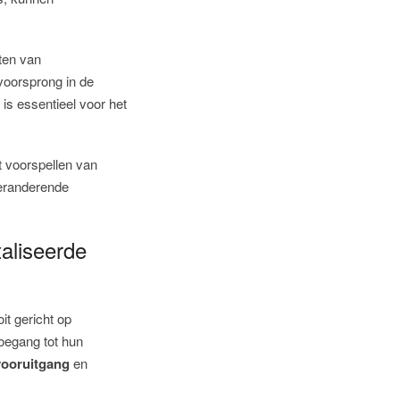
ten van
 voorsprong in de
s essentieel voor het
t voorspellen van
veranderende
aliseerde
it gericht op
toegang tot hun
vooruitgang
en