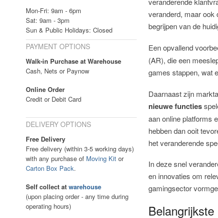
veranderende klantvra
Mon-Fri: 9am - 6pm
veranderd, maar ook d
Sat: 9am - 3pm
begrijpen van de huid
Sun & Public Holidays: Closed
PAYMENT OPTIONS
Een opvallend voorbe
(AR), die een meeslep
Walk-in Purchase at Warehouse
Cash, Nets or Paynow
games stappen, wat e
Online Order
Daarnaast zijn markta
Credit or Debit Card
nieuwe functies
spele
aan online platforms 
DELIVERY OPTIONS
hebben dan ooit tevo
Free Delivery
het veranderende spe
Free delivery (within 3-5 working days)
with any purchase of
Moving Kit
or
In deze snel verander
Carton Box Pack
.
en innovaties om relev
Self collect at
warehouse
gamingsector vormge
(upon placing order - any time during
operating hours)
Belangrijkst