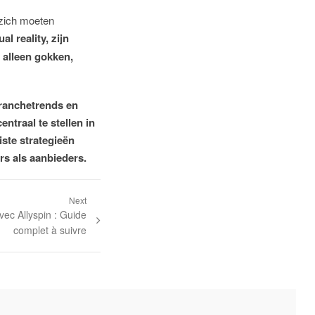
 zich moeten
al reality, zijn
 alleen gokken,
ranchetrends
en
ntraal te stellen in
iste strategieën
rs als aanbieders.
Next
vec Allyspin : Guide
complet à suivre