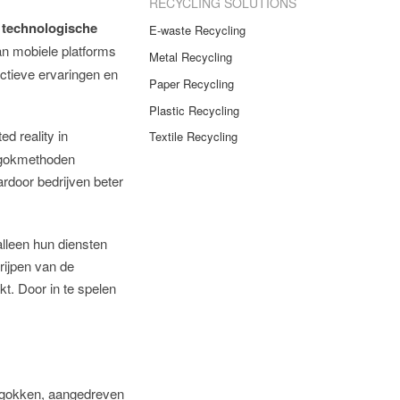
RECYCLING SOLUTIONS
r
technologische
E-waste Recycling
an mobiele platforms
Metal Recycling
ctieve ervaringen en
Paper Recycling
Plastic Recycling
ed reality in
Textile Recycling
e gokmethoden
ardoor bedrijven beter
lleen hun diensten
rijpen van de
kt. Door in te spelen
e gokken, aangedreven