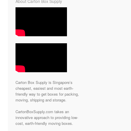
About Carton Box Supply
Carton Box Supply is Singapore’s
cheapest, easiest and most earth-
friendly way to get boxes for packing,
moving, shipping and storage.
CartonBoxSupply.com takes an
innovative approach to providing low-
cost, earth-friendly moving boxes.