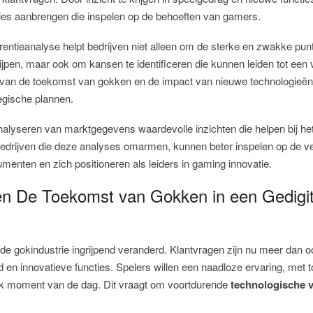
ies aanbrengen die inspelen op de behoeften van gamers.
rentieanalyse helpt bedrijven niet alleen om de sterke en zwakke pun
ijpen, maar ook om kansen te identificeren die kunnen leiden tot een
van de toekomst van gokken en de impact van nieuwe technologieën i
egische plannen.
nalyseren van marktgegevens waardevolle inzichten die helpen bij he
Bedrijven die deze analyses omarmen, kunnen beter inspelen op de 
enten en zich positioneren als leiders in gaming innovatie.
en De Toekomst van Gokken in een Gedigit
t de gokindustrie ingrijpend veranderd. Klantvragen zijn nu meer dan oo
d en innovatieve functies. Spelers willen een naadloze ervaring, met 
elk moment van de dag. Dit vraagt om voortdurende
technologische 