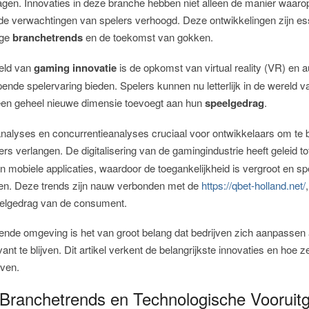
gen. Innovaties in deze branche hebben niet alleen de manier waaro
e verwachtingen van spelers verhoogd. Deze ontwikkelingen zijn ess
ige
branchetrends
en de toekomst van gokken.
eld van
gaming innovatie
is de opkomst van virtual reality (VR) en 
ende spelervaring bieden. Spelers kunnen nu letterlijk in de wereld v
en geheel nieuwe dimensie toevoegt aan hun
speelgedrag
.
nalyses en concurrentieanalyses cruciaal voor ontwikkelaars om te 
rs verlangen. De digitalisering van de gamingindustrie heeft geleid t
en mobiele applicaties, waardoor de toegankelijkheid is vergroot en 
ren. Deze trends zijn nauw verbonden met de
https://qbet-holland.net/
elgedrag van de consument.
ende omgeving is het van groot belang dat bedrijven zich aanpassen 
ant te blijven. Dit artikel verkent de belangrijkste innovaties en hoe
ven.
e Branchetrends en Technologische Vooruit