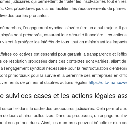
es judiciaires qui permettent de traiter les insolvabilités tout en res
s. Ces procédures judiciaires facilitent les recouvrements de prime
ctive des parties prenantes.
émarches, l’engagement syndical s’avère être un atout majeur. Il gara
oyés sont préservés, assurant leur sécurité financière. Les actions
visent à protéger les intérêts de tous, tout en minimisant les impacts d
faires collectives est essentiel pour garantir la transparence et l’effi
s de résolution proposées dans ces contextes sont variées, allant de 
s à l’engagement syndical nécessaire pour la restructuration d’entrep
nt primordiaux pour la survie et la pérennité des entreprises en diff
couvrements de primes et d’autres actions légales
https://cftc-manpow
 suivi des cases et les actions légales as
t essentiel dans le cadre des procédures judiciaires. Cela permet aux 
on de leurs affaires collectives. Dans ce processus, un engagement sy
ment des primes dues. Ainsi, les membres peuvent bénéficier d’un ac