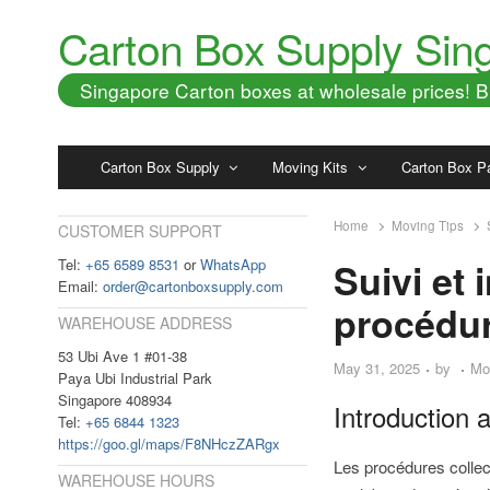
Carton Box Supply Sin
Singapore Carton boxes at wholesale prices!
Carton Box Supply
Moving Kits
Carton Box P
Home
Moving Tips
CUSTOMER SUPPORT
Tel:
+65 6589 8531
or
WhatsApp
Suivi et
Email:
order@cartonboxsupply.com
procédur
WAREHOUSE ADDRESS
53 Ubi Ave 1 #01-38
May 31, 2025
by
Mo
Paya Ubi Industrial Park
Singapore 408934
Introduction 
Tel:
+65 6844 1323
https://goo.gl/maps/F8NHczZARgx
Les procédures collect
WAREHOUSE HOURS