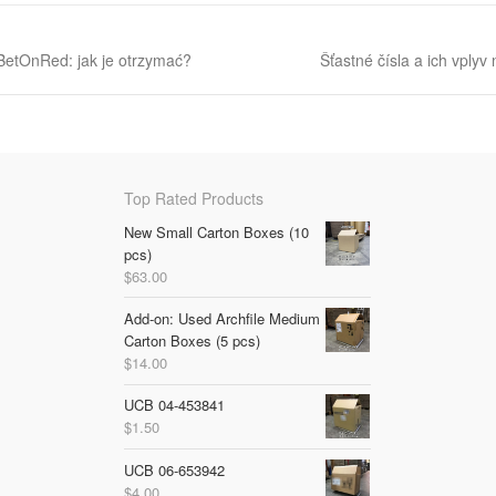
BetOnRed: jak je otrzymać?
Šťastné čísla a ich vplyv 
Top Rated Products
New Small Carton Boxes (10
pcs)
$
63.00
Add-on: Used Archfile Medium
Carton Boxes (5 pcs)
$
14.00
UCB 04-453841
$
1.50
UCB 06-653942
$
4.00