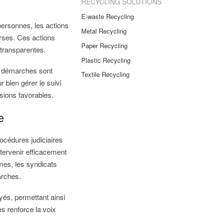
RECYCLING SOLUTIONS
E-waste Recycling
personnes, les actions
Metal Recycling
rses. Ces actions
Paper Recycling
 transparentes.
Plastic Recycling
es démarches sont
Textile Recycling
 bien gérer le suivi
sions favorables.
e
océdures judiciaires
ntervenir efficacement
mes, les syndicats
arches.
yés, permettant ainsi
es renforce la voix