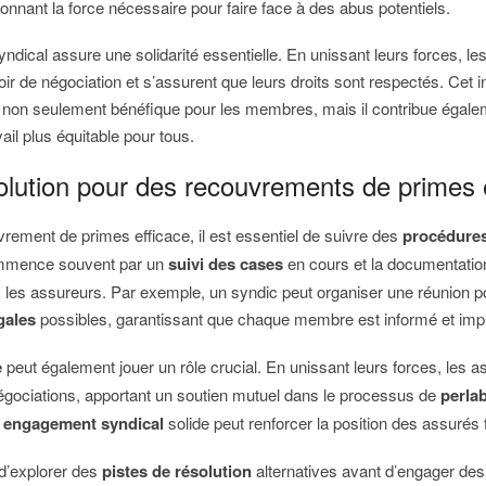
 donnant la force nécessaire pour faire face à des abus potentiels.
ndical assure une solidarité essentielle. En unissant leurs forces, les
ir de négociation et s’assurent que leurs droits sont respectés. Cet 
t non seulement bénéfique pour les membres, mais il contribue égale
il plus équitable pour tous.
olution pour des recouvrements de primes 
vrement de primes efficace, il est essentiel de suivre des
procédures
ommence souvent par un
suivi des cases
en cours et la documentatio
es assureurs. Par exemple, un syndic peut organiser une réunion p
gales
possibles, garantissant que chaque membre est informé et impl
e
peut également jouer un rôle crucial. En unissant leurs forces, les 
gociations, apportant un soutien mutuel dans le processus de
perla
n
engagement syndical
solide peut renforcer la position des assurés
t d’explorer des
pistes de résolution
alternatives avant d’engager de