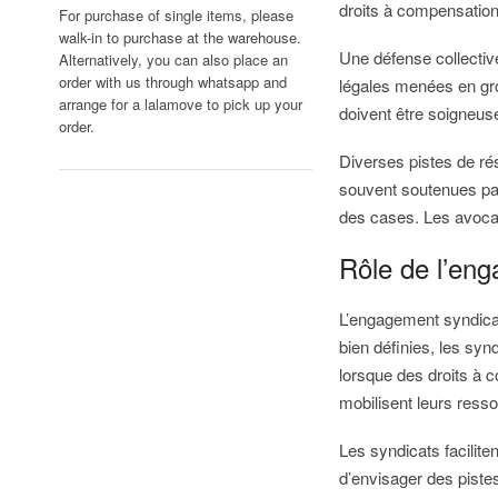
droits à compensation
For purchase of single items, please
walk-in to purchase at the warehouse.
Une défense collective
Alternatively, you can also place an
order with us through whatsapp and
légales menées en gro
arrange for a lalamove to pick up your
doivent être soigneuse
order.
Diverses pistes de ré
souvent soutenues par 
des cases. Les avocat
Rôle de l’eng
L’engagement syndical 
bien définies, les syn
lorsque des droits à 
mobilisent leurs res
Les syndicats facilit
d’envisager des pistes