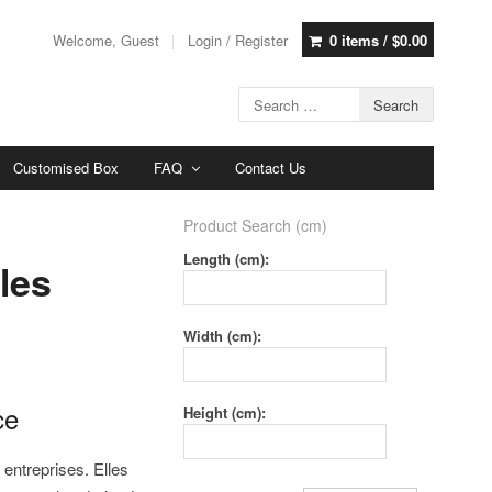
Welcome, Guest
Login / Register
0 items /
$
0.00
Customised Box
FAQ
Contact Us
Product Search (cm)
Length (cm):
les
Width (cm):
ce
Height (cm):
 entreprises. Elles