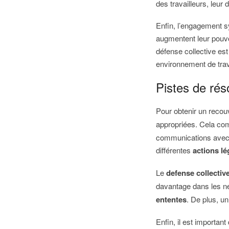
des travailleurs, leur
Enfin, l’engagement sy
augmentent leur pouvo
défense collective es
environnement de trava
Pistes de rés
Pour obtenir un recou
appropriées. Cela c
communications avec l
différentes
actions lé
Le
defense collectiv
davantage dans les né
ententes
. De plus, u
Enfin, il est importan