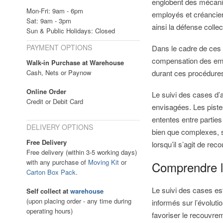
englobent des mécanism
Mon-Fri: 9am - 6pm
employés et créancier
Sat: 9am - 3pm
ainsi la défense colle
Sun & Public Holidays: Closed
PAYMENT OPTIONS
Dans le cadre de ces d
compensation des empl
Walk-in Purchase at Warehouse
Cash, Nets or Paynow
durant ces procédures 
Online Order
Le suivi des cases d’af
Credit or Debit Card
envisagées. Les piste
ententes entre partie
DELIVERY OPTIONS
bien que complexes, so
Free Delivery
lorsqu’il s’agit de re
Free delivery (within 3-5 working days)
with any purchase of
Moving Kit
or
Comprendre le
Carton Box Pack
.
Le suivi des cases es
Self collect at
warehouse
(upon placing order - any time during
informés sur l’évoluti
operating hours)
favoriser le recouvre