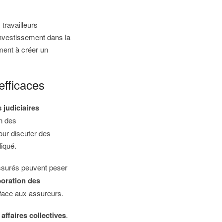
 travailleurs
investissement dans la
ment à créer un
efficaces
 judiciaires
n des
our discuter des
iqué.
assurés peuvent peser
boration des
 face aux assureurs.
s
affaires collectives
.