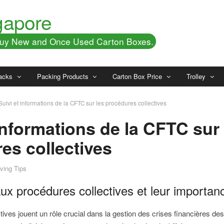
gapore
 Buy New and Once Used Carton Boxes.
acks
Packing Products
Carton Box Price
Trolley
Suivi et informations de la CFTC sur les procédures collectives
 informations de la CFTC sur 
es collectives
ving Tips
aux procédures collectives et leur importan
ives jouent un rôle crucial dans la gestion des crises financières des