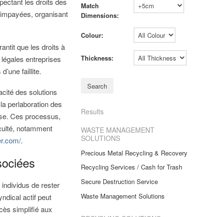
pectant les droits des
Match
s impayées, organisant
Dimensions:
Colour:
ntit que les droits à
Thickness:
 légales entreprises
’une faillite.
cacité des solutions
la perlaboration des
Results
rise. Ces processus,
iculté, notamment
WASTE MANAGEMENT
SOLUTIONS
er.com/
.
Precious Metal Recycling & Recovery
sociées
Recycling Services / Cash for Trash
Secure Destruction Service
individus de rester
Waste Management Solutions
ndical actif peut
cès simplifié aux