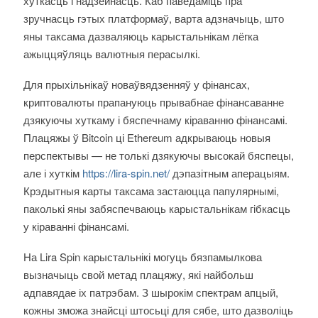
хуткасць і надзейнасць. Каб паведаміць пра
зручнасць гэтых платформаў, варта адзначыць, што
яны таксама дазваляюць карыстальнікам лёгка
ажыццяўляць валютныя перасылкі.
Для прыхільнікаў новаўвядзенняў у фінансах,
криптовалюты прапануюць прывабнае фінансаванне
дзякуючы хуткаму і бяспечнаму кіраванню фінансамі.
Плацяжы ў Bitcoin ці Ethereum адкрываюць новыя
перспектывы — не толькі дзякуючы высокай бяспецы,
але і хуткім
https://lira-spin.net/
дэпазітным аперацыям.
Крэдытныя карты таксама застаюцца папулярнымі,
паколькі яны забяспечваюць карыстальнікам гібкасць
у кіраванні фінансамі.
На Lira Spin карыстальнікі могуць бязпамылкова
вызначыць свой метад плацяжу, які найбольш
адпавядае іх патрэбам. З шырокім спектрам апцый,
кожны зможа знайсці штосьці для сябе, што дазволіць