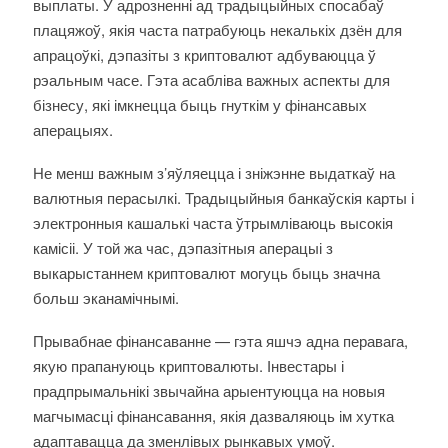
выплаты. У адрозненні ад традыцыйных спосабаў
плацяжоў, якія часта патрабуюць некалькіх дзён для
апрацоўкі, дэпазіты з криптовалют адбуваюцца ў
рэальным часе. Гэта асабліва важных аспекты для
бізнесу, які імкнецца быць гнуткім у фінансавых
аперацыях.
Не менш важным з’яўляецца і зніжэнне выдаткаў на
валютныя перасылкі. Традыцыйныя банкаўскія карты і
электронныя кашалькі часта ўтрымліваюць высокія
камісіі. У той жа час, дэпазітныя аперацыі з
выкарыстаннем криптовалют могуць быць значна
больш эканамічнымі.
Прывабнае фінансаванне — гэта яшчэ адна перавага,
якую прапануюць криптовалюты. Інвестары і
прадпрымальнікі звычайна арыентуюцца на новыя
магчымасці фінансавання, якія дазваляюць ім хутка
адаптавацца да зменлівых рынкавых умоў.