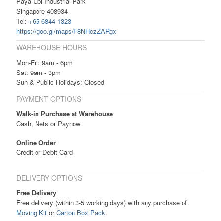
Paya Ubi Industrial Park
Singapore 408934
Tel:
+65 6844 1323
https://goo.gl/maps/F8NHczZARgx
WAREHOUSE HOURS
Mon-Fri: 9am - 6pm
Sat: 9am - 3pm
Sun & Public Holidays: Closed
PAYMENT OPTIONS
Walk-in Purchase at Warehouse
Cash, Nets or Paynow
Online Order
Credit or Debit Card
DELIVERY OPTIONS
Free Delivery
Free delivery (within 3-5 working days) with any purchase of
Moving Kit
or
Carton Box Pack
.