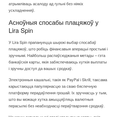
атрымліваць асалоду ад гульні без ніякіх
ускладненняў.
Асноўныя спосабы плацяжоў у
Lira Spin
У Lira Spin прапануецца шырокі выбар спосабаў
плацяжоў, што робіць фінансавыя аперацыі простымі і
зручнымі. Найбольш распаўсюджаныя метады – гэта
банкаўскія карты, якія забяспечваюць хуткія выплаты
і зручны доступ да вашых сродкаў.
Электронныя кашалькі, такія як PayPal і Skrill, таксама
карыстаюцца папулярнасцю за сваю бяспечную
платформу перадаўлення грошай. Іх зручнасць у тым,
што вы можаце хутка ажыццяўляць валютныя
перасылкі без неабходнасці пераўтварэння сродкаў.
Не менш актуальнымі сталі крэдытныя карты, якія