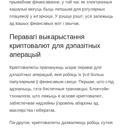
прывабнае фінансаванне, у той час як электронныя
кашалькі могуць быць лепшымі для рэгулярных
плацяжоў у інтэрнэце. У рэшце рэшт, усё залежыць
ад вашых фінансавых мэт і звычак.
Перавагі выкарыстання
криптовалют для дэпазітных
аперацый
Криптовалюты прапануюць шэраг пераваг для
дэпазітных аперацый, якія робяць іх ўсё больш
папулярнымі ў фінансавым свеце. Першае, што слід
адзначыць, гэта бяспечныя транзакцыі. Блокчэйн-
тэхналогія, што ляжыць в аснове криптовалют,
забяспечвае надзейны ўзровень абароны ад
махлярства і кібератак.
Па-другое, криптовалюты дазваляюць робіць хуткія