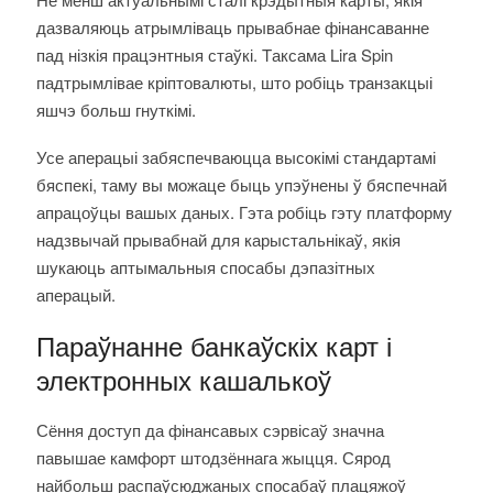
дазваляюць атрымліваць прывабнае фінансаванне
пад нізкія працэнтныя стаўкі. Tаксама Lira Spin
падтрымлівае кріптовалюты, што робіць транзакцыі
яшчэ больш гнуткімі.
Усе аперацыі забяспечваюцца высокімі стандартамі
бяспекі, таму вы можаце быць упэўнены ў бяспечнай
апрацоўцы вашых даных. Гэта робіць гэту платформу
надзвычай прывабнай для карыстальнікаў, якія
шукаюць аптымальныя спосабы дэпазітных
аперацый.
Параўнанне банкаўскіх карт і
электронных кашалькоў
Сёння доступ да фінансавых сэрвісаў значна
павышае камфорт штодзённага жыцця. Сярод
найбольш распаўсюджаных спосабаў плацяжоў