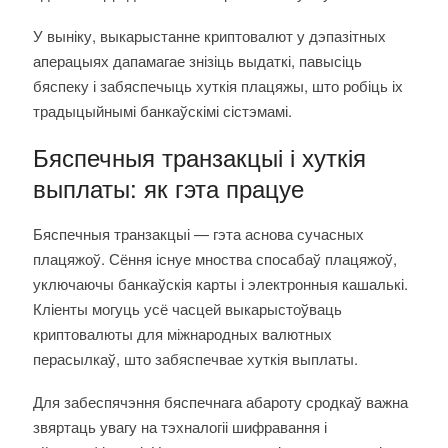
У выніку, выкарыстанне криптовалют у дэпазітных
аперацыях дапамагае знізіць выдаткі, павысіць
бяспеку і забяспечыць хуткія плацяжы, што робіць іх
традыцыйнымі банкаўскімі сістэмамі.
Бяспечныя транзакцыі і хуткія
выплаты: як гэта працуе
Бяспечныя транзакцыі — гэта аснова сучасных
плацяжоў. Сёння існуе мноства спосабаў плацяжоў,
уключаючы банкаўскія карты і электронныя кашалькі.
Кліенты могуць усё часцей выкарыстоўваць
криптовалюты для міжнародных валютных
перасылкаў, што забяспечвае хуткія выплаты.
Для забеспячэння бяспечнага абароту сродкаў важна
звяртаць увагу на тэхналогіі шифравання і