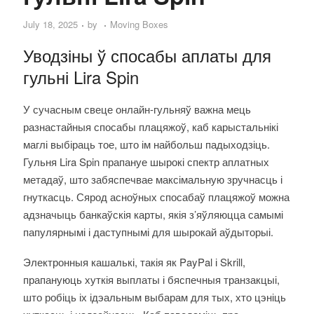
July 18, 2025
by
Moving Boxes
Уводзіны ў спосабы аплаты для
гульні Lira Spin
У сучасным свеце онлайн-гульняў важна мець
разнастайныя спосабы плацяжоў, каб карыстальнікі
маглі выбіраць тое, што ім найбольш падыходзіць.
Гульня Lira Spin прапануе шырокі спектр аплатных
метадаў, што забяспечвае максімальную зручнасць і
гнуткасць. Сярод асноўных спосабаў плацяжоў можна
адзначыць банкаўскія карты, якія з’яўляюцца самымі
папулярнымі і даступнымі для шырокай аўдыторыі.
Электронныя кашалькі, такія як PayPal і Skrill,
прапануюць хуткія выплаты і бяспечныя транзакцыі,
што робіць іх ідэальным выбарам для тых, хто цэніць