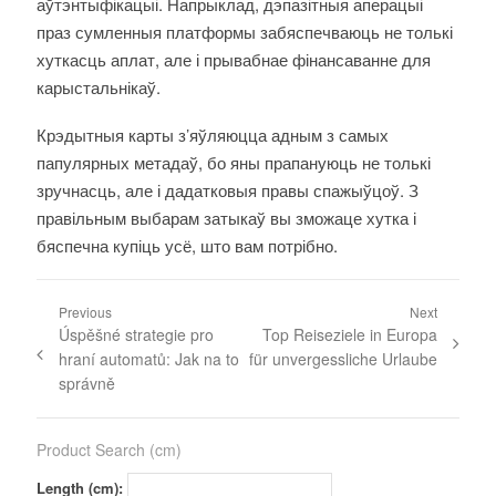
аўтэнтыфікацыі. Напрыклад, дэпазітныя аперацыі
праз сумленныя платформы забяспечваюць не толькі
хуткасць аплат, але і прывабнае фінансаванне для
карыстальнікаў.
Крэдытныя карты з’яўляюцца адным з самых
папулярных метадаў, бо яны прапануюць не толькі
зручнасць, але і дадатковыя правы спажыўцоў. З
правільным выбарам затыкаў вы зможаце хутка і
бяспечна купіць усё, што вам потрібно.
Previous
Next
Úspěšné strategie pro
Top Reiseziele in Europa
hraní automatů: Jak na to
für unvergessliche Urlaube
správně
Product Search (cm)
Length (cm):