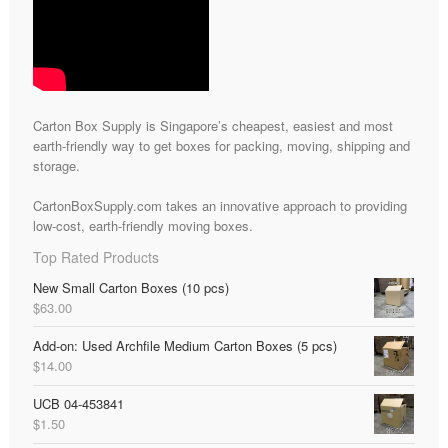
Carton Box Supply is Singapore’s cheapest, easiest and most
earth-friendly way to get boxes for packing, moving, shipping and
storage.
CartonBoxSupply.com takes an innovative approach to providing
low-cost, earth-friendly moving boxes.
Top Rated Products
New Small Carton Boxes (10 pcs)
$
63.00
Add-on: Used Archfile Medium Carton Boxes (5 pcs)
$
14.00
UCB 04-453841
$
1.50