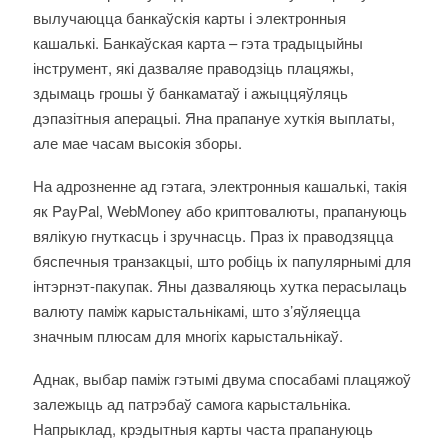
вылучаюцца банкаўскія карты і электронныя
кашалькі. Банкаўская карта – гэта традыцыйны
інструмент, які дазваляе праводзіць плацяжы,
здымаць грошы ў банкаматаў і ажыццяўляць
дэпазітныя аперацыі. Яна прапануе хуткія выплаты,
але мае часам высокія зборы.
На адрозненне ад гэтага, электронныя кашалькі, такія
як PayPal, WebMoney або криптовалюты, прапануюць
вялікую гнуткасць і зручнасць. Праз іх праводзяцца
бяспечныя транзакцыі, што робіць іх папулярнымі для
інтэрнэт-пакупак. Яны дазваляюць хутка перасылаць
валюту паміж карыстальнікамі, што з’яўляецца
значным плюсам для многіх карыстальнікаў.
Аднак, выбар паміж гэтымі двума спосабамі плацяжоў
залежыць ад патрэбаў самога карыстальніка.
Напрыклад, крэдытныя карты часта прапануюць