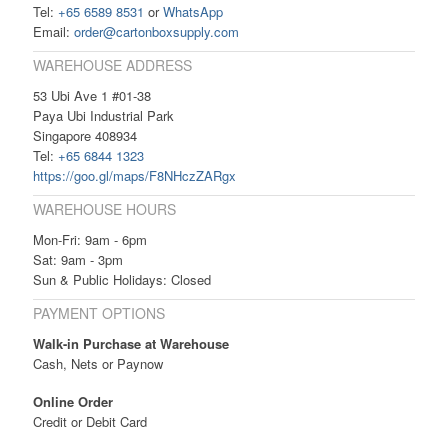
Tel:
+65 6589 8531
or
WhatsApp
Email:
order@cartonboxsupply.com
WAREHOUSE ADDRESS
53 Ubi Ave 1 #01-38
Paya Ubi Industrial Park
Singapore 408934
Tel:
+65 6844 1323
https://goo.gl/maps/F8NHczZARgx
WAREHOUSE HOURS
Mon-Fri: 9am - 6pm
Sat: 9am - 3pm
Sun & Public Holidays: Closed
PAYMENT OPTIONS
Walk-in Purchase at Warehouse
Cash, Nets or Paynow
Online Order
Credit or Debit Card