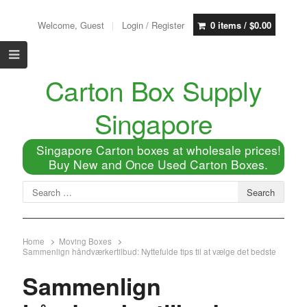
Welcome, Guest
Login / Register
0 items /
$
0.00
Carton Box Supply
Singapore
Singapore Carton boxes at wholesale prices!
Buy New and Once Used Carton Boxes.
Home
Moving Boxes
Sammenlign håndværkertilbud: Nyttefulde tips til at vælge det bedste
Sammenlign