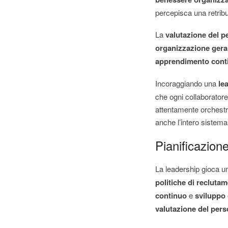
percepisca una retribu
La
valutazione del p
organizzazione gera
apprendimento cont
Incoraggiando una
le
che ogni collaboratore
attentamente orchestra
anche l’intero sistema
Pianificazione
La leadership gioca un
politiche di recluta
continuo
e
sviluppo
valutazione del pers