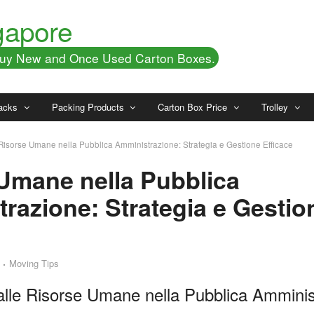
gapore
 Buy New and Once Used Carton Boxes.
acks
Packing Products
Carton Box Price
Trolley
Risorse Umane nella Pubblica Amministrazione: Strategia e Gestione Efficace
Umane nella Pubblica
razione: Strategia e Gestio
Moving Tips
alle Risorse Umane nella Pubblica Amminis