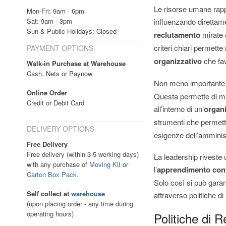
Le risorse umane rapp
Mon-Fri: 9am - 6pm
Sat: 9am - 3pm
influenzando direttament
Sun & Public Holidays: Closed
reclutamento
mirate 
criteri chiari permett
PAYMENT OPTIONS
organizzativo
che fav
Walk-in Purchase at Warehouse
Cash, Nets or Paynow
Non meno importante
Online Order
Questa permette di mi
Credit or Debit Card
all’interno di un’
organ
strumenti che permetto
DELIVERY OPTIONS
esigenze dell’amminis
Free Delivery
Free delivery (within 3-5 working days)
La leadership riveste 
with any purchase of
Moving Kit
or
l’
apprendimento con
Carton Box Pack
.
Solo così si può garant
Self collect at
warehouse
attraverso politiche 
(upon placing order - any time during
operating hours)
Politiche di 