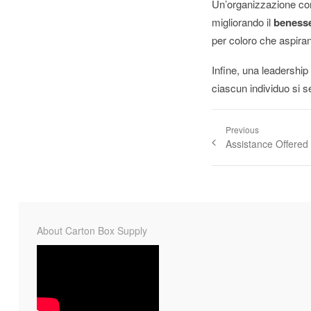
Un’organizzazione c
migliorando il
benesse
per coloro che aspira
Infine, una leadership
ciascun individuo si s
Previous
Assistance Offered 
About Carton Box Supply