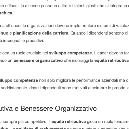
to efficaci, le aziende possono attirare i talenti giusti che si integrano 
rchica
.
rna efficace, le organizzazioni devono implementare sistemi di valuta
inuo
e
pianificazione della carriera
. Quando i dipendenti sentono di
ù impegnati e produttivi.
ioca un ruolo cruciale nel
sviluppo competenze
. I leader devono fo
endo un
benessere organizzativo
che incoraggi la
equità retributiva
iluppo competenze
non solo migliora le performance aziendali ma 
 soddisfacente, dove i dipendenti sono motivati a colmare le proprie l
utiva e Benessere Organizzativo
o sempre più competitivo, l’
equità retributiva
gioca un ruolo fondamen
tivo
. Le
politiche di reclutamento
devono puntare a garantire che o