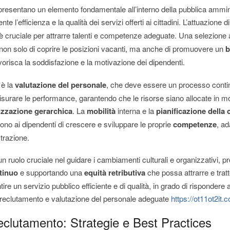
resentano un elemento fondamentale all’interno della pubblica ammin
e l’efficienza e la qualità dei servizi offerti ai cittadini. L’attuazione d
è cruciale per attrarre talenti e competenze adeguate. Una selezione
e non solo di coprire le posizioni vacanti, ma anche di promuovere un
b
orisca la soddisfazione e la motivazione dei dipendenti.
 è la
valutazione del personale
, che deve essere un processo contin
surare le performance, garantendo che le risorse siano allocate in mo
izzazione gerarchica
. La
mobilità
interna e la
pianificazione della 
no ai dipendenti di crescere e sviluppare le proprie
competenze
, ad
trazione.
un ruolo cruciale nel guidare i cambiamenti culturali e organizzativi,
tinuo
e supportando una
equità retributiva
che possa attrarre e tratte
ire un servizio pubblico efficiente e di qualità, in grado di rispondere
di reclutamento e valutazione del personale adeguate
https://ot11ot2it.
Reclutamento: Strategie e Best Practices