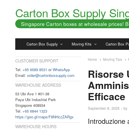
Carton Box Supply Sin
Singapore Carton boxes at wholesale prices!
Carton Box Supply
Moving Kits
Carton Box P
Home
Moving Tips
CUSTOMER SUPPORT
Tel:
+65 6589 8531
or
WhatsApp
Risorse 
Email:
order@cartonboxsupply.com
Amminist
WAREHOUSE ADDRESS
Efficace
53 Ubi Ave 1 #01-38
Paya Ubi Industrial Park
Singapore 408934
September 8, 2025
by
Tel:
+65 6844 1323
https://goo.gl/maps/F8NHczZARgx
Introduzione 
WAREHOUSE HOURS