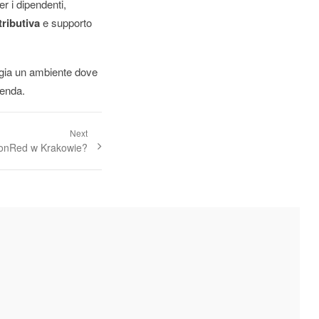
r i dipendenti,
tributiva
e supporto
gia un ambiente dove
ienda.
Next
tonRed w Krakowie?