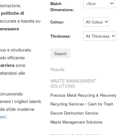
Match
istrazione,
Dimensions:
i
politiche di
 accurata e basata su
Colour:
enessere
Thickness:
uo e strutturato.
do efficiente
carriera
sono
Results
attandosi alle
WASTE MANAGEMENT
SOLUTIONS
 promuovendo
Precious Metal Recycling & Recovery
nere i migliori talenti.
Recycling Services / Cash for Trash
 alle sfide moderne
Secure Destruction Service
com/
.
Waste Management Solutions