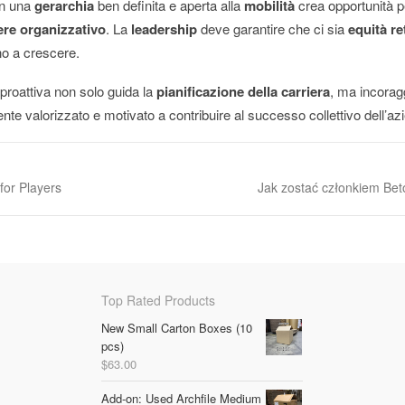
on una
gerarchia
ben definita e aperta alla
mobilità
crea opportunità pe
re organizzativo
. La
leadership
deve garantire che ci sia
equità re
no a crescere.
 proattiva non solo guida la
pianificazione della carriera
, ma incorag
ente valorizzato e motivato a contribuire al successo collettivo dell’az
for Players
Jak zostać członkiem Be
Top Rated Products
New Small Carton Boxes (10
pcs)
$
63.00
Add-on: Used Archfile Medium