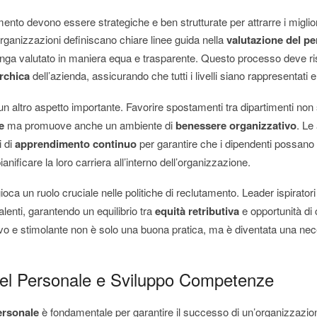
mento devono essere strategiche e ben strutturate per attrarre i migliori
rganizzazioni definiscano chiare linee guida nella
valutazione del p
nga valutato in maniera equa e trasparente. Questo processo deve ri
rchica
dell’azienda, assicurando che tutti i livelli siano rappresentati e
un altro aspetto importante. Favorire spostamenti tra dipartimenti non 
e
ma promuove anche un ambiente di
benessere organizzativo
. Le
i di
apprendimento continuo
per garantire che i dipendenti possano 
nificare la loro carriera all’interno dell’organizzazione.
ioca un ruolo cruciale nelle politiche di reclutamento. Leader ispirato
alenti, garantendo un equilibrio tra
equità retributiva
e opportunità di 
ivo e stimolante non è solo una buona pratica, ma è diventata una ne
del Personale e Sviluppo Competenze
ersonale
è fondamentale per garantire il successo di un’organizzazio