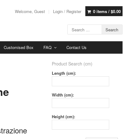
Welcome, Guest
Login / Register
0 items /
$
0.00
Customised Box
FAQ
Contact Us
Product Search (cm)
Length (cm):
ne
Width (cm):
Height (cm):
trazione