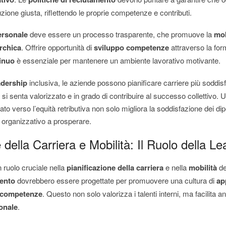
zione giusta, riflettendo le proprie competenze e contributi.
ersonale
deve essere un processo trasparente, che promuove la
mob
rchica
. Offrire opportunità di
sviluppo competenze
attraverso la for
inuo
è essenziale per mantenere un ambiente lavorativo motivante.
adership
inclusiva, le aziende possono pianificare carriere più soddis
 si senta valorizzato e in grado di contribuire al successo collettivo.
to verso l’equità retributiva non solo migliora la soddisfazione dei di
 organizzativo a prosperare.
 della Carriera e Mobilità: Il Ruolo della L
 ruolo cruciale nella
pianificazione della carriera
e nella
mobilità
de
mento
dovrebbero essere progettate per promuovere una cultura di
ap
 competenze
. Questo non solo valorizza i talenti interni, ma facilita 
onale
.