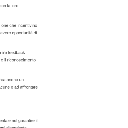
con la loro
zione che incentivino
 avere opportunità di
rnire feedback
e il riconoscimento
crea anche un
acune e ad affrontare
tale nel garantire il
gni dipendente