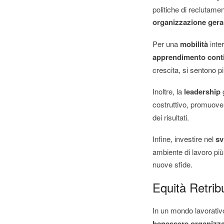
politiche di reclutamen
organizzazione gera
Per una
mobilità
inte
apprendimento cont
crescita, si sentono pi
Inoltre, la
leadership
g
costruttivo, promuov
dei risultati.
Infine, investire nel
sv
ambiente di lavoro più
nuove sfide.
Equità Retrib
In un mondo lavorativ
benessere organizza