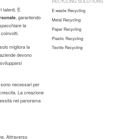
RECYCLING SOLUTIONS
 talenti. È
E-waste Recycling
ersonale
, garantendo
Metal Recycling
specchiare la
Paper Recycling
 coinvolti.
Plastic Recycling
solo migliora la
Textile Recycling
 aziende devono
svilupparsi
ri sono necessari per
crescita. La creazione
cessità nel panorama
ne. Attraverso