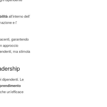
ilità
all’interno dell’
mazione e l’
facenti, garantendo
 Un approccio
pendenti, ma stimola
eadership
i dipendenti. Le
prendimento
anche un’efficace