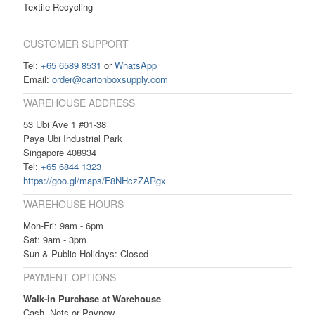
Textile Recycling
CUSTOMER SUPPORT
Tel:
+65 6589 8531
or
WhatsApp
Email:
order@cartonboxsupply.com
WAREHOUSE ADDRESS
53 Ubi Ave 1 #01-38
Paya Ubi Industrial Park
Singapore 408934
Tel:
+65 6844 1323
https://goo.gl/maps/F8NHczZARgx
WAREHOUSE HOURS
Mon-Fri: 9am - 6pm
Sat: 9am - 3pm
Sun & Public Holidays: Closed
PAYMENT OPTIONS
Walk-in Purchase at Warehouse
Cash, Nets or Paynow