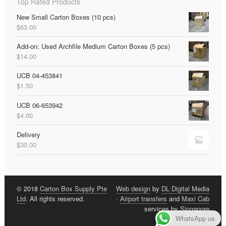
Top Rated Products
New Small Carton Boxes (10 pcs)
$
63.00
Add-on: Used Archfile Medium Carton Boxes (5 pcs)
$
14.00
UCB 04-453841
$
1.50
UCB 06-653942
$
4.00
Delivery
$
30.00
© 2018
Carton Box Supply Pte
Web design
by
DL Digital Media
Ltd
. All rights reserved.
·
Airport transfers
and
Maxi Cab
services by
Singapore
WhatsApp us
Limousine