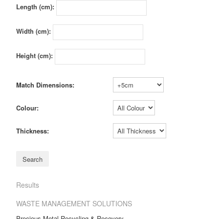
Length (cm):
Width (cm):
Height (cm):
Match Dimensions:
Colour:
Thickness:
Results
WASTE MANAGEMENT SOLUTIONS
Precious Metal Recycling & Recovery