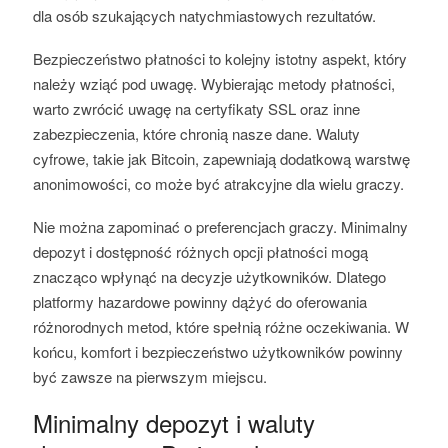
dla osób szukających natychmiastowych rezultatów.
Bezpieczeństwo płatności to kolejny istotny aspekt, który
należy wziąć pod uwagę. Wybierając metody płatności,
warto zwrócić uwagę na certyfikaty SSL oraz inne
zabezpieczenia, które chronią nasze dane. Waluty
cyfrowe, takie jak Bitcoin, zapewniają dodatkową warstwę
anonimowości, co może być atrakcyjne dla wielu graczy.
Nie można zapominać o preferencjach graczy. Minimalny
depozyt i dostępność różnych opcji płatności mogą
znacząco wpłynąć na decyzje użytkowników. Dlatego
platformy hazardowe powinny dążyć do oferowania
różnorodnych metod, które spełnią różne oczekiwania. W
końcu, komfort i bezpieczeństwo użytkowników powinny
być zawsze na pierwszym miejscu.
Minimalny depozyt i waluty