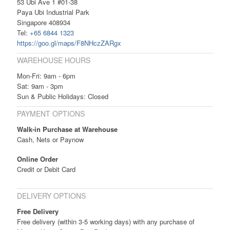
53 Ubi Ave 1 #01-38
Paya Ubi Industrial Park
Singapore 408934
Tel:
+65 6844 1323
https://goo.gl/maps/F8NHczZARgx
WAREHOUSE HOURS
Mon-Fri: 9am - 6pm
Sat: 9am - 3pm
Sun & Public Holidays: Closed
PAYMENT OPTIONS
Walk-in Purchase at Warehouse
Cash, Nets or Paynow
Online Order
Credit or Debit Card
DELIVERY OPTIONS
Free Delivery
Free delivery (within 3-5 working days) with any purchase of