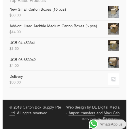
Top Rated Products
New Small Carton Boxes (10 pcs)
$
63.00
Add-on: Used Archfile Medium Carton Boxes (5 pcs)
$
14.00
UCB 04-453841
$
1.50
UCB 06-653942
$
4.00
Delivery
$
30.00
© 2018
Carton Box Supply Pte
Web design
by
DL Digital Media
Ltd
. All rights reserved.
·
Airport transfers
and
Maxi Cab
services by
Singapore
WhatsApp us
Limousine