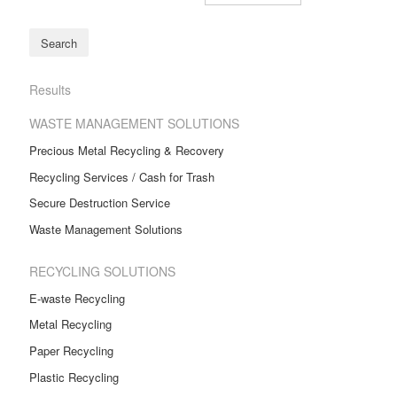
Results
WASTE MANAGEMENT SOLUTIONS
Precious Metal Recycling & Recovery
Recycling Services / Cash for Trash
Secure Destruction Service
Waste Management Solutions
RECYCLING SOLUTIONS
E-waste Recycling
Metal Recycling
Paper Recycling
Plastic Recycling