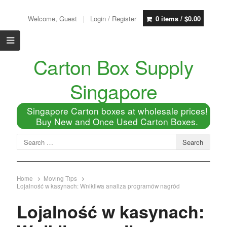
Welcome, Guest
Login / Register
0 items /
$
0.00
Carton Box Supply
Singapore
Singapore Carton boxes at wholesale prices!
Buy New and Once Used Carton Boxes.
Home
Moving Tips
Lojalność w kasynach: Wnikliwa analiza programów nagród
Lojalność w kasynach: