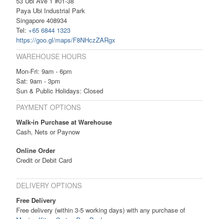
53 Ubi Ave 1 #01-38
Paya Ubi Industrial Park
Singapore 408934
Tel:
+65 6844 1323
https://goo.gl/maps/F8NHczZARgx
WAREHOUSE HOURS
Mon-Fri: 9am - 6pm
Sat: 9am - 3pm
Sun & Public Holidays: Closed
PAYMENT OPTIONS
Walk-in Purchase at Warehouse
Cash, Nets or Paynow
Online Order
Credit or Debit Card
DELIVERY OPTIONS
Free Delivery
Free delivery (within 3-5 working days) with any purchase of