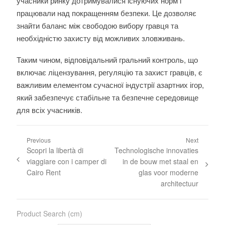
учасники ринку дотримувалися існуючих норм і
працювали над покращенням безпеки. Це дозволяє
знайти баланс між свободою вибору гравця та
необхідністю захисту від можливих зловживань.
Таким чином, відповідальний гральний контроль, що
включає ліцензування, регуляцію та захист гравців, є
важливим елементом сучасної індустрії азартних ігор,
який забезпечує стабільне та безпечне середовище
для всіх учасників.
Previous
Next
Scopri la libertà di
Technologische innovaties
viaggiare con i camper di
in de bouw met staal en
Cairo Rent
glas voor moderne
architectuur
Product Search (cm)