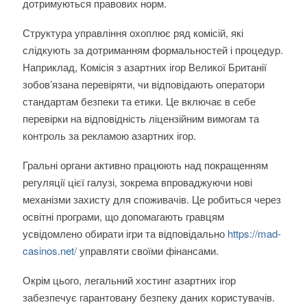
дотримуються правових норм.
Структура управління охоплює ряд комісій, які
слідкують за дотриманням формальностей і процедур.
Наприклад, Комісія з азартних ігор Великої Британії
зобов’язана перевіряти, чи відповідають оператори
стандартам безпеки та етики. Це включає в себе
перевірки на відповідність ліцензійним вимогам та
контроль за рекламою азартних ігор.
Гральні органи активно працюють над покращенням
регуляції цієї галузі, зокрема впроваджуючи нові
механізми захисту для споживачів. Це робиться через
освітні програми, що допомагають гравцям
усвідомлено обирати ігри та відповідально
https://mad-
casinos.net/
управляти своїми фінансами.
Окрім цього, легальний хостинг азартних ігор
забезпечує гарантовану безпеку даних користувачів.