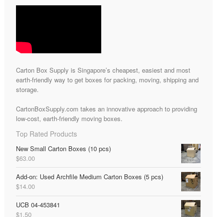
Carton Box Supply is Singapore’s cheapest, easiest and most
earth-friendly way to get boxes for packing, moving, shipping and
storage.
CartonBoxSupply.com takes an innovative approach to providing
low-cost, earth-friendly moving boxes.
Top Rated Products
New Small Carton Boxes (10 pcs)
$
63.00
Add-on: Used Archfile Medium Carton Boxes (5 pcs)
$
14.00
UCB 04-453841
$
1.50