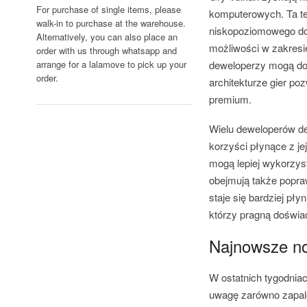
For purchase of single items, please
komputerowych. Ta te
walk-in to purchase at the warehouse.
niskopoziomowego dos
Alternatively, you can also place an
możliwości w zakresie
order with us through whatsapp and
arrange for a lalamove to pick up your
deweloperzy mogą dos
order.
architekturze gier po
premium.
Wielu deweloperów de
korzyści płynące z je
mogą lepiej wykorzy
obejmują także popra
staje się bardziej pł
którzy pragną doświa
Najnowsze no
W ostatnich tygodniac
uwagę zarówno zapalo