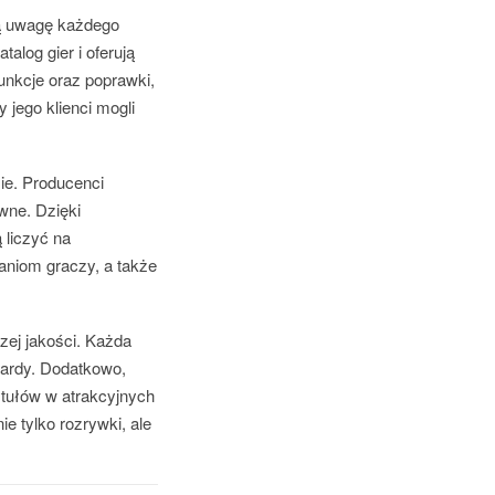
ną uwagę każdego
alog gier i oferują
unkcje oraz poprawki,
 jego klienci mogli
ie. Producenci
ywne. Dzięki
 liczyć na
waniom graczy, a także
ej jakości. Każda
dardy. Dodatkowo,
ytułów w atrakcyjnych
e tylko rozrywki, ale