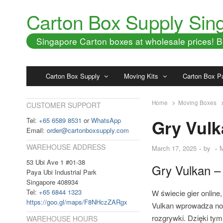
Carton Box Supply Sin
Singapore Carton boxes at wholesale prices!
Carton Box Supply
Moving Kits
Carton Box P
Home
Moving Boxes
CUSTOMER SUPPORT
Tel:
+65 6589 8531
or
WhatsApp
Gry Vulk
Email:
order@cartonboxsupply.com
WAREHOUSE ADDRESS
March 17, 2025
by
53 Ubi Ave 1 #01-38
Gry Vulkan – 
Paya Ubi Industrial Park
Singapore 408934
Tel:
+65 6844 1323
W świecie gier online
https://goo.gl/maps/F8NHczZARgx
Vulkan wprowadza nowe
rozgrywki. Dzięki tym
WAREHOUSE HOURS