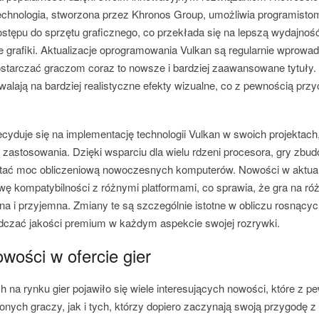
chnologia, stworzona przez Khronos Group, umożliwia programistom
tępu do sprzętu graficznego, co przekłada się na lepszą wydajnoś
 grafiki. Aktualizacje oprogramowania Vulkan są regularnie wprowad
tarczać graczom coraz to nowsze i bardziej zaawansowane tytuły
zwalają na bardziej realistyczne efekty wizualne, co z pewnością przy
cyduje się na implementację technologii Vulkan w swoich projektach
j zastosowania. Dzięki wsparciu dla wielu rdzeni procesora, gry zbu
stać moc obliczeniową nowoczesnych komputerów. Nowości w aktual
wę kompatybilności z różnymi platformami, co sprawia, że gra na r
ynna i przyjemna. Zmiany te są szczególnie istotne w obliczu rosnąc
dczać jakości premium w każdym aspekcie swojej rozrywki.
wości w ofercie gier
h na rynku gier pojawiło się wiele interesujących nowości, które z 
nych graczy, jak i tych, którzy dopiero zaczynają swoją przygodę 