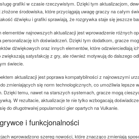
bsługę grafiki w czasie rzeczywistym. Dzięki tym aktualizacjom, de
ej złożone środowiska, które przyciągają uwagę graczy na całym świ
jakość dźwięku i grafiki sprawiają, że rozgrywka staje się jeszcze b
elementów najnowszych aktualizacji jest wprowadzenie różnych opc
 personalizację ich doświadczeń. Dzięki tym dodatkom, gracze mog
ektów dźwiękowych oraz innych elementów, które odzwierciedlają ich
ko zwiększają satysfakcję z gry, ale również motywują do dalszego 
nym świecie.
ektem aktualizacji jest poprawa kompatybilności z najnowszymi urz
ę do zmieniających się norm technologicznych, co umożliwia lepsze 
 Dzięki temu, nawet na starszych systemach, gracze mogą cieszyć 
grywką. W rezultacie, aktualizacje te nie tylko wzbogacają doświadcze
się do długotrwałej popularności gier opartych na Vulkanie.
grywce i funkcjonalności
acjach wprowadzono szereg nowości, które znacząco zmieniają sposó