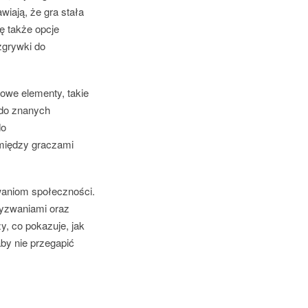
iają, że gra stała
ę także opcje
zgrywki do
Nowe elementy, takie
 do znanych
do
 między graczami
iwaniom społeczności.
wyzwaniami oraz
, co pokazuje, jak
by nie przegapić