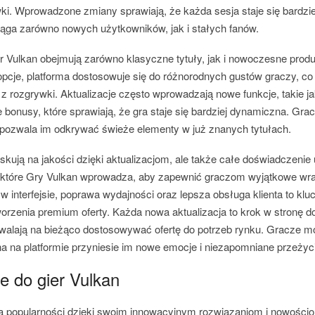
i. Wprowadzone zmiany sprawiają, że każda sesja staje się bardziej
iąga zarówno nowych użytkowników, jak i stałych fanów.
er Vulkan obejmują zarówno klasyczne tytuły, jak i nowoczesne prod
opcje, platforma dostosowuje się do różnorodnych gustów graczy, c
 z rozgrywki. Aktualizacje często wprowadzają nowe funkcje, takie 
e bonusy, które sprawiają, że gra staje się bardziej dynamiczna. Gra
o pozwala im odkrywać świeże elementy w już znanych tytułach.
skują na jakości dzięki aktualizacjom, ale także całe doświadczeni
 które Gry Vulkan wprowadza, aby zapewnić graczom wyjątkowe wr
w interfejsie, poprawa wydajności oraz lepsza obsługa klienta to kl
worzenia premium oferty. Każda nowa aktualizacja to krok w stronę d
walają na bieżąco dostosowywać ofertę do potrzeb rynku. Gracze m
a na platformie przyniesie im nowe emocje i niezapomniane przeżyc
 do gier Vulkan
a popularności dzięki swoim innowacyjnym rozwiązaniom i nowościo