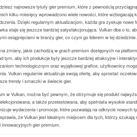
jdziesz najnowsze tytuły gier premium, które z pewnością przyciąg
nich kilku miesięcy wprowadzono wiele nowości, które wzbogacają kat
czenia. Dzięki regularnym aktualizacjom, każda gra zyskuje nowe f
ka staje się jeszcze bardziej satysfakcjonująca. Vulkan dba o to, aby
mi osiągnięciami w branży gier, co czyni go liderem w tej dziedzinie.
na zmiany, jakie zachodzą w grach premium dostępnych na platform
ad tym, aby ich produkcje były jeszcze bardziej atrakcyjne i interakt
aniom technologicznym oraz wyjątkowej grafice, użytkownicy mogą
a. Vulkan regularnie aktualizuje swoją ofertę, aby sprostać oczeki
ze trendy i smaczki w świecie gier.
um w Vulkan, można być pewnym, że otrzymuje się produkt najwyższ
yselekcjonowana, a także przetestowana, aby spełniała wysokie stan
nizuje wydarzenia i promocje, które pozwalają na odkrycie nowych t
prawia, że Vulkan jest idealnym miejscem dla tych, którzy szukają ni
i innowacyjnych gier premium.