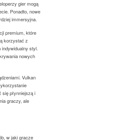
weloperzy gier mogą
ecie. Ponadto, nowe
ardziej immersyjna.
ji premium, które
ą korzystać z
 indywidualny styl.
odkrywania nowych
ądzeniami. Vulkan
wykorzystanie
się płynniejszą i
nia graczy, ale
b, w jaki gracze