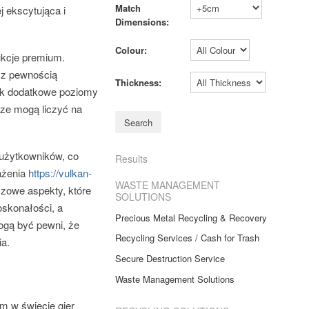
Match
 ekscytująca i
Dimensions:
Colour:
ukcje premium.
o z pewnością
Thickness:
jak dodatkowe poziomy
cze mogą liczyć na
e użytkowników, co
Results
ażenia
https://vulkan-
WASTE MANAGEMENT
uczowe aspekty, które
SOLUTIONS
oskonałości, a
Precious Metal Recycling & Recovery
ogą być pewni, że
Recycling Services / Cash for Trash
ia.
Secure Destruction Service
Waste Management Solutions
m w świecie gier