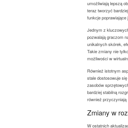
umożliwiają lepszą o
teraz tworzyć bardzi
funkcje poprawiające 
Jednym z kluczowych 
pozwalają graczom na
unikalnych skórek, ef
Takie zmiany nie tyl
możliwości w wirtual
Również istotnym asp
stale dostosowuje si
zasobów sprzętowych.
bardziej stabilną roz
również przyczyniają 
Zmiany w roz
W ostatnich aktualiz