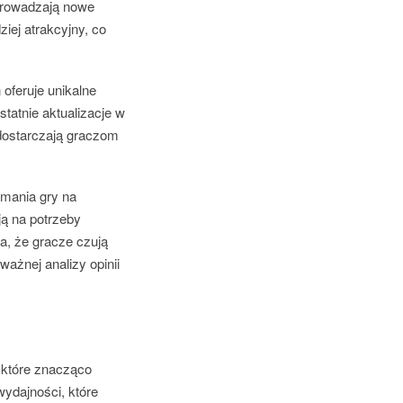
wprowadzają nowe
ziej atrakcyjny, co
oferuje unikalne
statnie aktualizacje w
 dostarczają graczom
.
ymania gry na
ą na potrzeby
ia, że gracze czują
ażnej analizy opinii
, które znacząco
ydajności, które