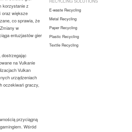
RECYCLING SOLUTIONS
 korzystanie z
E-waste Recycling
ć oraz większe
Metal Recycling
zane, co sprawia, że
Paper Recycling
. Zmiany w
ciąga entuzjastów gier
Plastic Recycling
Textile Recycling
, dostrzegając
dowane na Vulkanie
izacjach Vulkan
óżnych urządzeniach
ych oczekiwań graczy,
pewnością przyciągną
z gamingiem. Wśród