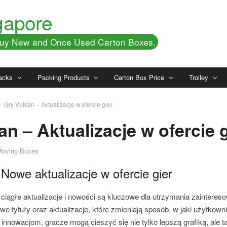
gapore
 Buy New and Once Used Carton Boxes.
acks
Packing Products
Carton Box Price
Trolley
Gry Vulkan – Aktualizacje w ofercie gier
an – Aktualizacje w ofercie g
Moving Boxes
Nowe aktualizacje w ofercie gier
, ciągłe aktualizacje i nowości są kluczowe dla utrzymania zainteres
 tytuły oraz aktualizacje, które zmieniają sposób, w jaki użytkow
 innowacjom, gracze mogą cieszyć się nie tylko lepszą grafiką, ale 