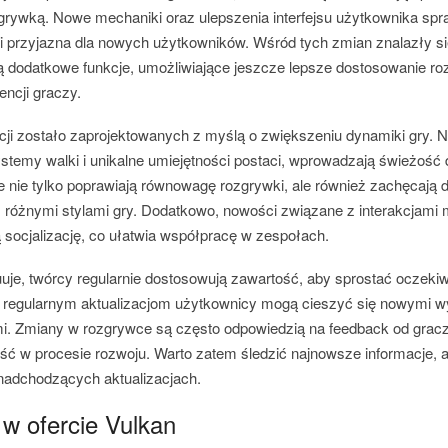
rywką. Nowe mechaniki oraz ulepszenia interfejsu użytkownika spraw
na i przyjazna dla nowych użytkowników. Wśród tych zmian znalazły si
ją dodatkowe funkcje, umożliwiające jeszcze lepsze dostosowanie ro
encji graczy.
acji zostało zaprojektowanych z myślą o zwiększeniu dynamiki gry. 
ystemy walki i unikalne umiejętności postaci, wprowadzają świeżość
 nie tylko poprawiają równowagę rozgrywki, ale również zachęcają 
różnymi stylami gry. Dodatkowo, nowości związane z interakcjami
socjalizację, co ułatwia współpracę w zespołach.
uuje, twórcy regularnie dostosowują zawartość, aby sprostać oczek
m regularnym aktualizacjom użytkownicy mogą cieszyć się nowymi 
i. Zmiany w rozgrywce są często odpowiedzią na feedback od graczy
ść w procesie rozwoju. Warto zatem śledzić najnowsze informacje, a
nadchodzących aktualizacjach.
w ofercie Vulkan