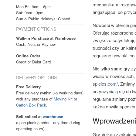
mechanikami rozgrywk
Mon-Fri: 9am - 6pm
angażująca, co przyc
Sat: 9am - 3pm
Sun & Public Holidays: Closed
Nowości w ofercie gi
PAYMENT OPTIONS
Oferując różnorodne 
Walk-in Purchase at Warehouse
zwiększa satysfakcję
Cash, Nets or Paynow
trudności czy unikaln
regularne nowinki, c
Online Order
Credit or Debit Card
Nie tylko same gry zy
widać w nowościach,
DELIVERY OPTIONS
spieles.com/
. Zmiany 
Free Delivery
przyczyniają się do t
Free delivery (within 3-5 working days)
regularne zmiany poz
with any purchase of
Moving Kit
or
Carton Box Pack
.
każda chwila spędzon
Self collect at
warehouse
Wprowadzenie
(upon placing order - any time during
operating hours)
Gry Vulkan zyskują n