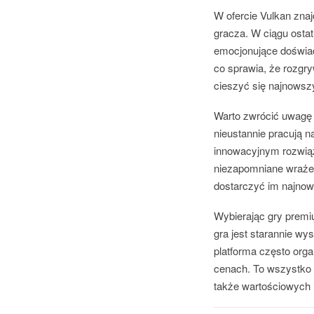
W ofercie Vulkan zna
gracza. W ciągu ostat
emocjonujące doświad
co sprawia, że rozgryw
cieszyć się najnowszy
Warto zwrócić uwagę 
nieustannie pracują n
innowacyjnym rozwiąz
niezapomniane wrażeni
dostarczyć im najnows
Wybierając gry premi
gra jest starannie w
platforma często orga
cenach. To wszystko s
także wartościowych 