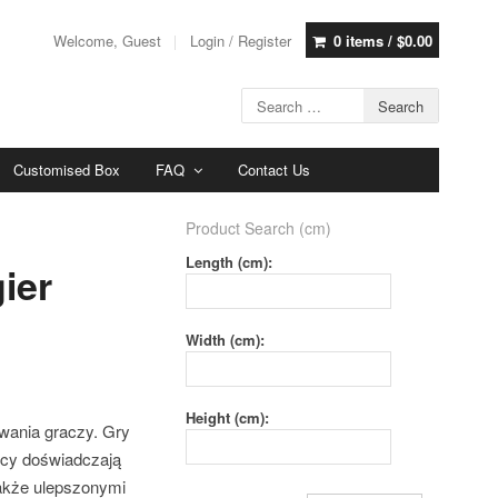
Welcome, Guest
Login / Register
0 items /
$
0.00
Customised Box
FAQ
Contact Us
Product Search (cm)
Length (cm):
ier
Width (cm):
Height (cm):
owania graczy. Gry
nicy doświadczają
także ulepszonymi