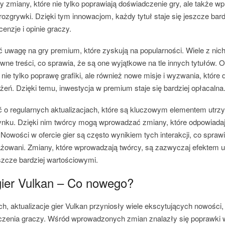
my zmiany, które nie tylko poprawiają doświadczenie gry, ale także 
rozgrywki. Dzięki tym innowacjom, każdy tytuł staje się jeszcze bard
cenzje i opinie graczy.
 uwagę na gry premium, które zyskują na popularności. Wiele z nich 
wne treści, co sprawia, że są one wyjątkowe na tle innych tytułów. O
 nie tylko poprawę grafiki, ale również nowe misje i wyzwania, które
eń. Dzięki temu, inwestycja w premium staje się bardziej opłacalna
o regularnych aktualizacjach, które są kluczowym elementem utrz
rynku. Dzięki nim twórcy mogą wprowadzać zmiany, które odpowiadaj
Nowości w ofercie gier są często wynikiem tych interakcji, co spraw
ażowani. Zmiany, które wprowadzają twórcy, są zazwyczaj efektem uw
eszcze bardziej wartościowymi.
 gier Vulkan – Co nowego?
h, aktualizacje gier Vulkan przyniosły wiele ekscytujących nowości
zenia graczy. Wśród wprowadzonych zmian znalazły się poprawki w