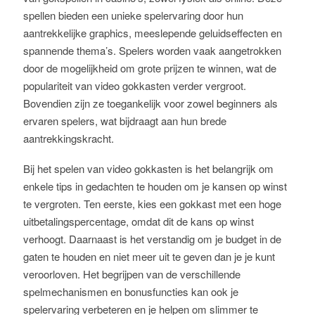
spellen bieden een unieke spelervaring door hun
aantrekkelijke graphics, meeslepende geluidseffecten en
spannende thema’s. Spelers worden vaak aangetrokken
door de mogelijkheid om grote prijzen te winnen, wat de
populariteit van video gokkasten verder vergroot.
Bovendien zijn ze toegankelijk voor zowel beginners als
ervaren spelers, wat bijdraagt aan hun brede
aantrekkingskracht.
Bij het spelen van video gokkasten is het belangrijk om
enkele tips in gedachten te houden om je kansen op winst
te vergroten. Ten eerste, kies een gokkast met een hoge
uitbetalingspercentage, omdat dit de kans op winst
verhoogt. Daarnaast is het verstandig om je budget in de
gaten te houden en niet meer uit te geven dan je je kunt
veroorloven. Het begrijpen van de verschillende
spelmechanismen en bonusfuncties kan ook je
spelervaring verbeteren en je helpen om slimmer te