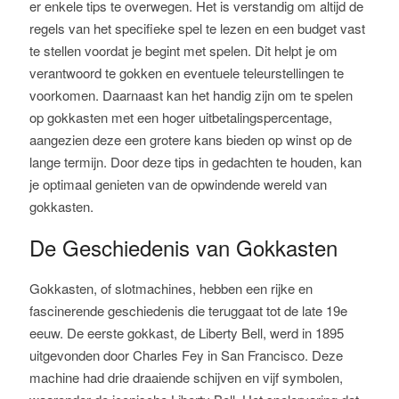
er enkele tips te overwegen. Het is verstandig om altijd de
regels van het specifieke spel te lezen en een budget vast
te stellen voordat je begint met spelen. Dit helpt je om
verantwoord te gokken en eventuele teleurstellingen te
voorkomen. Daarnaast kan het handig zijn om te spelen
op gokkasten met een hoger uitbetalingspercentage,
aangezien deze een grotere kans bieden op winst op de
lange termijn. Door deze tips in gedachten te houden, kan
je optimaal genieten van de opwindende wereld van
gokkasten.
De Geschiedenis van Gokkasten
Gokkasten, of slotmachines, hebben een rijke en
fascinerende geschiedenis die teruggaat tot de late 19e
eeuw. De eerste gokkast, de Liberty Bell, werd in 1895
uitgevonden door Charles Fey in San Francisco. Deze
machine had drie draaiende schijven en vijf symbolen,