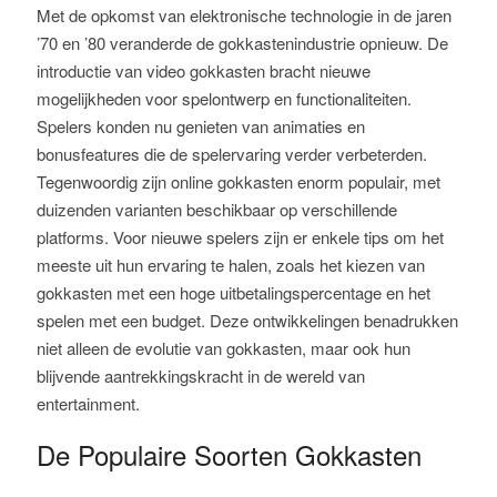
Met de opkomst van elektronische technologie in de jaren
’70 en ’80 veranderde de gokkastenindustrie opnieuw. De
introductie van video gokkasten bracht nieuwe
mogelijkheden voor spelontwerp en functionaliteiten.
Spelers konden nu genieten van animaties en
bonusfeatures die de spelervaring verder verbeterden.
Tegenwoordig zijn online gokkasten enorm populair, met
duizenden varianten beschikbaar op verschillende
platforms. Voor nieuwe spelers zijn er enkele tips om het
meeste uit hun ervaring te halen, zoals het kiezen van
gokkasten met een hoge uitbetalingspercentage en het
spelen met een budget. Deze ontwikkelingen benadrukken
niet alleen de evolutie van gokkasten, maar ook hun
blijvende aantrekkingskracht in de wereld van
entertainment.
De Populaire Soorten Gokkasten