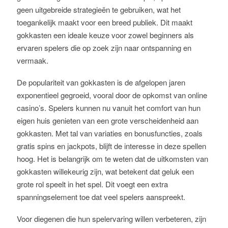
geen uitgebreide strategieën te gebruiken, wat het
toegankelijk maakt voor een breed publiek. Dit maakt
gokkasten een ideale keuze voor zowel beginners als
ervaren spelers die op zoek zijn naar ontspanning en
vermaak.
De populariteit van gokkasten is de afgelopen jaren
exponentieel gegroeid, vooral door de opkomst van online
casino’s. Spelers kunnen nu vanuit het comfort van hun
eigen huis genieten van een grote verscheidenheid aan
gokkasten. Met tal van variaties en bonusfuncties, zoals
gratis spins en jackpots, blijft de interesse in deze spellen
hoog. Het is belangrijk om te weten dat de uitkomsten van
gokkasten willekeurig zijn, wat betekent dat geluk een
grote rol speelt in het spel. Dit voegt een extra
spanningselement toe dat veel spelers aanspreekt.
Voor diegenen die hun spelervaring willen verbeteren, zijn