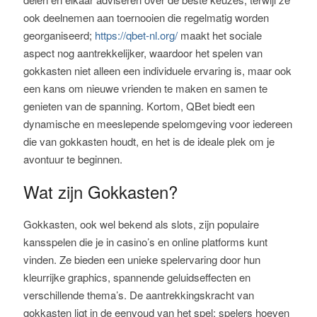
ook deelnemen aan toernooien die regelmatig worden
georganiseerd;
https://qbet-nl.org/
maakt het sociale
aspect nog aantrekkelijker, waardoor het spelen van
gokkasten niet alleen een individuele ervaring is, maar ook
een kans om nieuwe vrienden te maken en samen te
genieten van de spanning. Kortom, QBet biedt een
dynamische en meeslepende spelomgeving voor iedereen
die van gokkasten houdt, en het is de ideale plek om je
avontuur te beginnen.
Wat zijn Gokkasten?
Gokkasten, ook wel bekend als slots, zijn populaire
kansspelen die je in casino’s en online platforms kunt
vinden. Ze bieden een unieke spelervaring door hun
kleurrijke graphics, spannende geluidseffecten en
verschillende thema’s. De aantrekkingskracht van
gokkasten ligt in de eenvoud van het spel; spelers hoeven