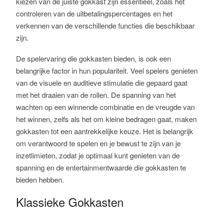
kiezen van de juiste gokkast zijn essentieel, zoals het
controleren van de uitbetalingspercentages en het
verkennen van de verschillende functies die beschikbaar
zijn.
De spelervaring die gokkasten bieden, is ook een
belangrijke factor in hun populariteit. Veel spelers genieten
van de visuele en auditieve stimulatie die gepaard gaat
met het draaien van de rollen. De spanning van het
wachten op een winnende combinatie en de vreugde van
het winnen, zelfs als het om kleine bedragen gaat, maken
gokkasten tot een aantrekkelijke keuze. Het is belangrijk
om verantwoord te spelen en je bewust te zijn van je
inzetlimieten, zodat je optimaal kunt genieten van de
spanning en de entertainmentwaarde die gokkasten te
bieden hebben.
Klassieke Gokkasten