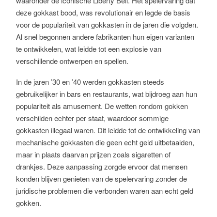
waaronder de iconische Liberty Bell. Het spelervaring dat
deze gokkast bood, was revolutionair en legde de basis
voor de populariteit van gokkasten in de jaren die volgden.
Al snel begonnen andere fabrikanten hun eigen varianten
te ontwikkelen, wat leidde tot een explosie van
verschillende ontwerpen en spellen.
In de jaren ’30 en ’40 werden gokkasten steeds
gebruikelijker in bars en restaurants, wat bijdroeg aan hun
populariteit als amusement. De wetten rondom gokken
verschilden echter per staat, waardoor sommige
gokkasten illegaal waren. Dit leidde tot de ontwikkeling van
mechanische gokkasten die geen echt geld uitbetaalden,
maar in plaats daarvan prijzen zoals sigaretten of
drankjes. Deze aanpassing zorgde ervoor dat mensen
konden blijven genieten van de spelervaring zonder de
juridische problemen die verbonden waren aan echt geld
gokken.