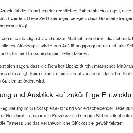
r Aspekt ist die Einhaltung der rechtlichen Rahmenbedingungen, die d
rstützt werden. Diese Zertifizierungen belegen, dass Romibet strenge
nsparenz folgt.
den sind ständig aktiv und setzen Maßnahmen durch, die sicherstelle
wortliches Glücksspiel wird durch Aufklärungsprogramme und faire Spie
 und informiert Entscheidungen treffen können.
st sich sagen, dass die Romibet-Lizenz durch umfassende Maßna
ess überzeugt. Spieler können sich darauf verlassen, dass ihre Sicher
 Spielen gefördert wird.
ung und Ausblick auf zukünftige Entwickl
 Regulierung im Glücksspielsektor sind von entscheidender Bedeutu
en. Nur durch transparente Prozesse und strenge Sicherheitschecks
ie Fairness und das verantwortliche Glücksspiel gewährleisten.