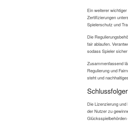
Ein weiterer wichtige
Zertifizierungen unte
Spielerschutz und Tra
Die Regulierungsbehör
fair ablaufen. Verant
sodass Spieler sicher
Zusammenfassend läs
Regulierung und Fairn
steht und nachhaltiges
Schlussfolger
Die Lizenzierung und
der Nutzer zu gewinn
Glücksspielbehörden d