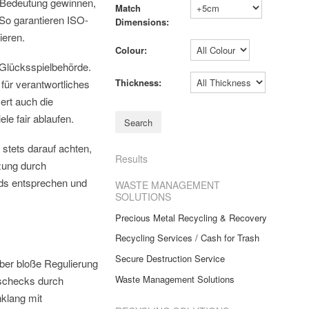
n Bedeutung gewinnen,
Match
 So garantieren ISO-
Dimensions:
ieren.
Colour:
 Glücksspielbehörde.
Thickness:
für verantwortliches
ert auch die
le fair ablaufen.
 stets darauf achten,
Results
tzung durch
rds entsprechen und
WASTE MANAGEMENT
SOLUTIONS
Precious Metal Recycling & Recovery
Recycling Services / Cash for Trash
Secure Destruction Service
über bloße Regulierung
Waste Management Solutions
tschecks durch
nklang mit