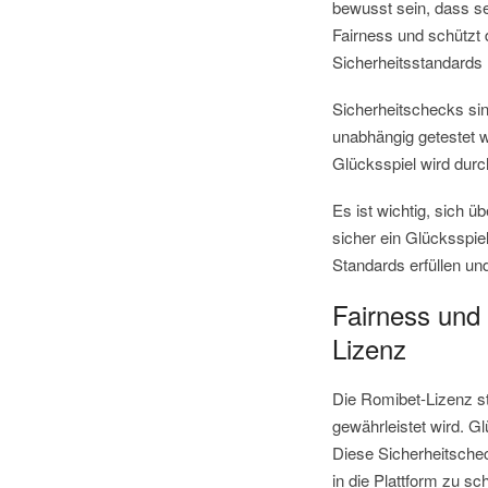
bewusst sein, dass s
Fairness und schützt d
Sicherheitsstandards h
Sicherheitschecks sind
unabhängig getestet w
Glücksspiel wird durc
Es ist wichtig, sich 
sicher ein Glücksspiel
Standards erfüllen un
Fairness und 
Lizenz
Die Romibet-Lizenz st
gewährleistet wird. G
Diese Sicherheitschec
in die Plattform zu sc