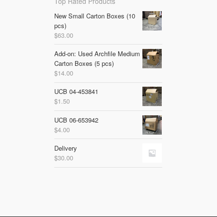
Top Rated Products
New Small Carton Boxes (10
pcs)
$
63.00
Add-on: Used Archfile Medium
Carton Boxes (5 pcs)
$
14.00
UCB 04-453841
$
1.50
UCB 06-653942
$
4.00
Delivery
$
30.00