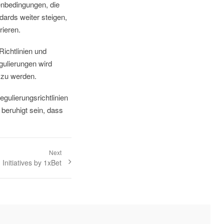
enbedingungen, die
ards weiter steigen,
ieren.
ichtlinien und
gulierungen wird
 zu werden.
gulierungsrichtlinien
 beruhigt sein, dass
Next
nitiatives by 1xBet