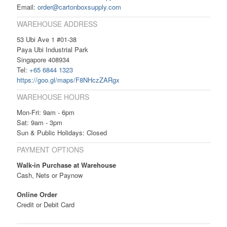
Email:
order@cartonboxsupply.com
WAREHOUSE ADDRESS
53 Ubi Ave 1 #01-38
Paya Ubi Industrial Park
Singapore 408934
Tel:
+65 6844 1323
https://goo.gl/maps/F8NHczZARgx
WAREHOUSE HOURS
Mon-Fri: 9am - 6pm
Sat: 9am - 3pm
Sun & Public Holidays: Closed
PAYMENT OPTIONS
Walk-in Purchase at Warehouse
Cash, Nets or Paynow
Online Order
Credit or Debit Card