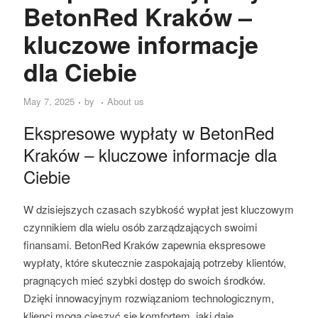
BetonRed Kraków –
kluczowe informacje
dla Ciebie
May 7, 2025
by
About us
Ekspresowe wypłaty w BetonRed
Kraków – kluczowe informacje dla
Ciebie
W dzisiejszych czasach szybkość wypłat jest kluczowym
czynnikiem dla wielu osób zarządzających swoimi
finansami. BetonRed Kraków zapewnia ekspresowe
wypłaty, które skutecznie zaspokajają potrzeby klientów,
pragnących mieć szybki dostęp do swoich środków.
Dzięki innowacyjnym rozwiązaniom technologicznym,
klienci mogą cieszyć się komfortem, jaki daje