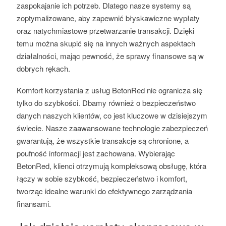
zaspokajanie ich potrzeb. Dlatego nasze systemy są
zoptymalizowane, aby zapewnić błyskawiczne wypłaty
oraz natychmiastowe przetwarzanie transakcji. Dzięki
temu można skupić się na innych ważnych aspektach
działalności, mając pewność, że sprawy finansowe są w
dobrych rękach.
Komfort korzystania z usług BetonRed nie ogranicza się
tylko do szybkości. Dbamy również o bezpieczeństwo
danych naszych klientów, co jest kluczowe w dzisiejszym
świecie. Nasze zaawansowane technologie zabezpieczeń
gwarantują, że wszystkie transakcje są chronione, a
poufność informacji jest zachowana. Wybierając
BetonRed, klienci otrzymują kompleksową obsługę, która
łączy w sobie szybkość, bezpieczeństwo i komfort,
tworząc idealne warunki do efektywnego zarządzania
finansami.