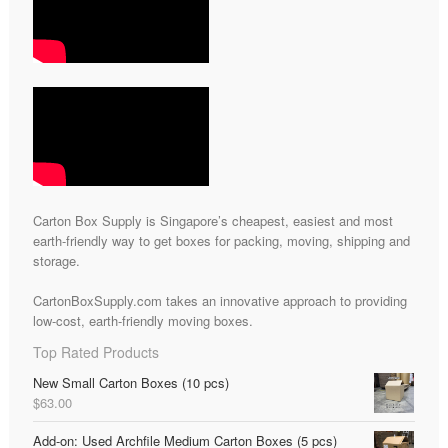
Carton Box Supply is Singapore’s cheapest, easiest and most
earth-friendly way to get boxes for packing, moving, shipping and
storage.
CartonBoxSupply.com takes an innovative approach to providing
low-cost, earth-friendly moving boxes.
Top Rated Products
New Small Carton Boxes (10 pcs)
$
63.00
Add-on: Used Archfile Medium Carton Boxes (5 pcs)