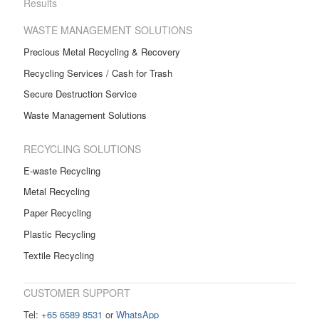
Results
WASTE MANAGEMENT SOLUTIONS
Precious Metal Recycling & Recovery
Recycling Services / Cash for Trash
Secure Destruction Service
Waste Management Solutions
RECYCLING SOLUTIONS
E-waste Recycling
Metal Recycling
Paper Recycling
Plastic Recycling
Textile Recycling
CUSTOMER SUPPORT
Tel:
+65 6589 8531
or
WhatsApp