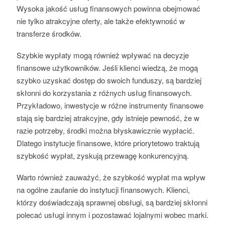
Wysoka jakość usług finansowych powinna obejmować
nie tylko atrakcyjne oferty, ale także efektywność w
transferze środków.
Szybkie wypłaty mogą również wpływać na decyzje
finansowe użytkowników. Jeśli klienci wiedzą, że mogą
szybko uzyskać dostęp do swoich funduszy, są bardziej
skłonni do korzystania z różnych usług finansowych.
Przykładowo, inwestycje w różne instrumenty finansowe
stają się bardziej atrakcyjne, gdy istnieje pewność, że w
razie potrzeby, środki można błyskawicznie wypłacić.
Dlatego instytucje finansowe, które priorytetowo traktują
szybkość wypłat, zyskują przewagę konkurencyjną.
Warto również zauważyć, że szybkość wypłat ma wpływ
na ogólne zaufanie do instytucji finansowych. Klienci,
którzy doświadczają sprawnej obsługi, są bardziej skłonni
polecać usługi innym i pozostawać lojalnymi wobec marki.