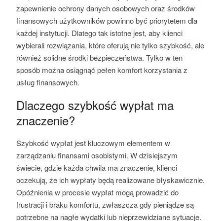
zapewnienie ochrony danych osobowych oraz środków
finansowych użytkowników powinno być priorytetem dla
każdej instytucji. Dlatego tak istotne jest, aby klienci
wybierali rozwiązania, które oferują nie tylko szybkość, ale
również solidne środki bezpieczeństwa. Tylko w ten
sposób można osiągnąć pełen komfort korzystania z
usług finansowych.
Dlaczego szybkość wypłat ma
znaczenie?
Szybkość wypłat jest kluczowym elementem w
zarządzaniu finansami osobistymi. W dzisiejszym
świecie, gdzie każda chwila ma znaczenie, klienci
oczekują, że ich wypłaty będą realizowane błyskawicznie.
Opóźnienia w procesie wypłat mogą prowadzić do
frustracji i braku komfortu, zwłaszcza gdy pieniądze są
potrzebne na nagłe wydatki lub nieprzewidziane sytuacje.