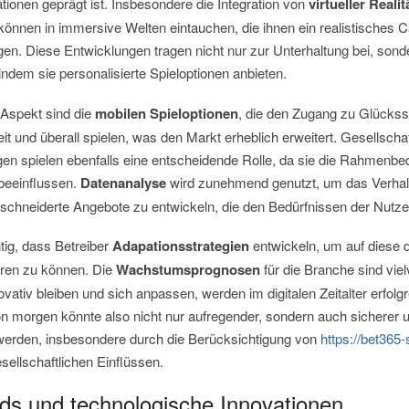
tionen geprägt ist. Insbesondere die Integration von
virtueller Realit
 können in immersive Welten eintauchen, die ihnen ein realistisches C
n. Diese Entwicklungen tragen nicht nur zur Unterhaltung bei, sond
 indem sie personalisierte Spieloptionen anbieten.
r Aspekt sind die
mobilen Spieloptionen
, die den Zugang zu Glückssp
it und überall spielen, was den Markt erheblich erweitert. Gesellscha
gen spielen ebenfalls eine entscheidende Rolle, da sie die Rahmenbe
 beeinflussen.
Datenanalyse
wird zunehmend genutzt, um das Verhalt
chneiderte Angebote zu entwickeln, die den Bedürfnissen der Nutze
htig, dass Betreiber
Adapationsstrategien
entwickeln, um auf diese
ren zu können. Die
Wachstumsprognosen
für die Branche sind vie
novativ bleiben und sich anpassen, werden im digitalen Zeitalter erfolg
n morgen könnte also nicht nur aufregender, sondern auch sicherer 
 werden, insbesondere durch die Berücksichtigung von
https://bet365-
ellschaftlichen Einflüssen.
ds und technologische Innovationen