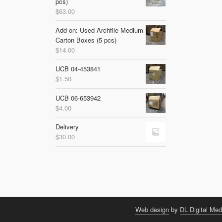
pcs)
$
63.00
Add-on: Used Archfile Medium
Carton Boxes (5 pcs)
$
14.00
UCB 04-453841
$
1.50
UCB 06-653942
$
4.00
Delivery
$
30.00
Web design
by
DL Digital Med