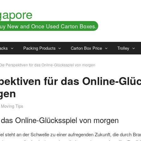
gapore
 Buy New and Once Used Carton Boxes.
acks
Packing Products
Carton Box Price
Trolley
Die Perspektiven für das Online-Glücksspiel von morgen
pektiven für das Online-Glü
gen
Moving Tips
n das Online-Glücksspiel von morgen
l steht an der Schwelle zu einer aufregenden Zukunft, die durch Br