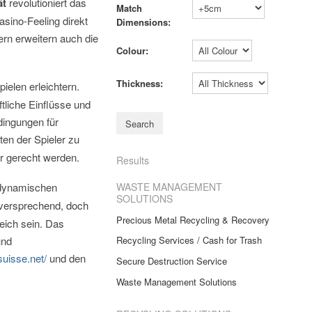
ät
revolutioniert das
Match
asino-Feeling direkt
Dimensions:
ern erweitern auch die
Colour:
Thickness:
ielen erleichtern.
ftliche Einflüsse und
dingungen für
en der Spieler zu
r gerecht werden.
Results
WASTE MANAGEMENT
 dynamischen
SOLUTIONS
lversprechend, doch
Precious Metal Recycling & Recovery
reich sein. Das
und
Recycling Services / Cash for Trash
suisse.net/
und den
Secure Destruction Service
Waste Management Solutions