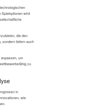
 technologischen
n Spieloptionen wird
ellschaftliche
nzubieten, die den
, sondern liefern auch
ch anpassen, um
 wettbewerbsfähig zu
lyse
prognosen in
nnovationen, wie
nen.