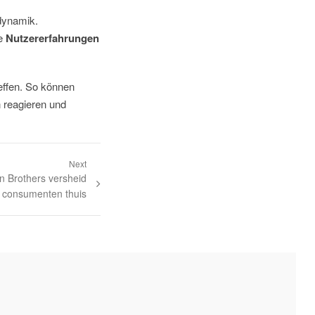
tdynamik.
re
Nutzererfahrungen
effen. So können
 reagieren und
Next
n Brothers versheid
 consumenten thuis