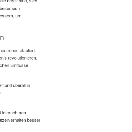
ie bereit sind, sich
dieser sich
bessern, um
en
hentrends etabliert.
is revolutionieren.
ichen Einflüsse
t und überall in
u
. Unternehmen
tzerverhalten besser