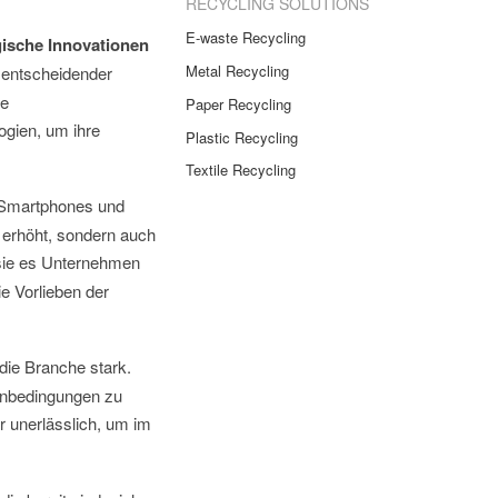
RECYCLING SOLUTIONS
E-waste Recycling
ische Innovationen
Metal Recycling
n entscheidender
ue
Paper Recycling
gien, um ihre
Plastic Recycling
Textile Recycling
n Smartphones und
t erhöht, sondern auch
 sie es Unternehmen
ie Vorlieben der
die Branche stark.
enbedingungen zu
r unerlässlich, um im