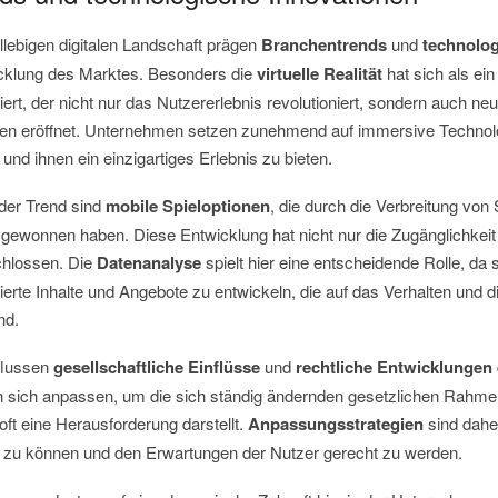
lllebigen digitalen Landschaft prägen
Branchentrends
und
technolog
cklung des Marktes. Besonders die
virtuelle Realität
hat sich als ei
siert, der nicht nur das Nutzererlebnis revolutioniert, sondern auch ne
en eröffnet. Unternehmen setzen zunehmend auf immersive Technolo
und ihnen ein einzigartiges Erlebnis zu bieten.
nder Trend sind
mobile Spieloptionen
, die durch die Verbreitung vo
t gewonnen haben. Diese Entwicklung hat nicht nur die Zugänglichkei
chlossen. Die
Datenanalyse
spielt hier eine entscheidende Rolle, da
ierte Inhalte und Angebote zu entwickeln, die auf das Verhalten und d
nd.
flussen
gesellschaftliche Einflüsse
und
rechtliche Entwicklungen
sich anpassen, um die sich ständig ändernden gesetzlichen Rahm
oft eine Herausforderung darstellt.
Anpassungsstrategien
sind dahe
zu können und den Erwartungen der Nutzer gerecht zu werden.