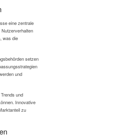
n
üsse eine zentrale
s Nutzerverhalten
, was die
ungsbehörden setzen
passungsstrategien
 werden und
 Trends und
önnen. Innovative
arktanteil zu
gen