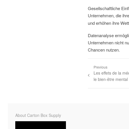
Gesellschaftliche Ein
Unternehmen, die ihr
und erhöhen ihre Wett
Datenanalyse ermögli
Unternehmen nicht nur
Chancen nutzen.
Previous
Les effets de la méd
le bien-être mental
About Carton Box Supply