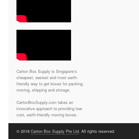
Carton Box Supply is Singapore’s
cheapest, easiest and most earth-
friendly way to get boxes for packing,
moving, shipping and storage.
CartonBoxSupply.com takes an
innovative approach to providing low-
cost, earth-friendly moving boxes.
© 2018
Carton Box Supply Pte Ltd
. All rights reserved.