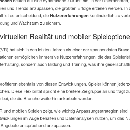
nosen
deuten auf eine dynamische Zukunft hin, in der Unternehmen, d
ien und Trends anzupassen, die größten Erfolge erzielen werden. In 
t ist es entscheidend, die
Nutzererfahrungen
kontinuierlich zu ver
indung und Wachstum zu sichern.
 virtuellen Realität und mobiler Spieloption
t (VR) hat sich in den letzten Jahren als einer der spannendsten Branc
tionen ermöglichen immersive Nutzererfahrungen, die das Spielerlebn
terhaltung, sondern auch Bildung und Training, was ihre gesellschaftl
rofitieren ebenfalls von diesen Entwicklungen. Spieler können jederzei
chen. Diese Flexibilität spricht eine breitere Zielgruppe an und trägt z
ei, die die Branche weiterhin ankurbeln werden.
R und mobilen Spielen zeigt, wie wichtig Anpassungsstrategien sind
twicklungen im Auge behalten und Datenanalysen nutzen, um das Nu
e Angebote entsprechend anzupassen.