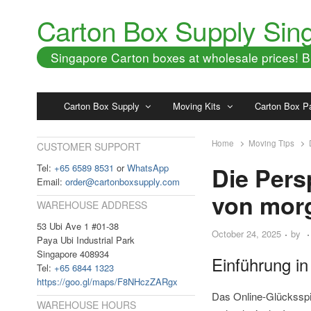
Carton Box Supply Sin
Singapore Carton boxes at wholesale prices!
Carton Box Supply
Moving Kits
Carton Box P
Home
Moving Tips
CUSTOMER SUPPORT
Tel:
+65 6589 8531
or
WhatsApp
Die Pers
Email:
order@cartonboxsupply.com
von mor
WAREHOUSE ADDRESS
53 Ubi Ave 1 #01-38
October 24, 2025
by
Paya Ubi Industrial Park
Singapore 408934
Einführung i
Tel:
+65 6844 1323
https://goo.gl/maps/F8NHczZARgx
Das Online-Glücksspie
WAREHOUSE HOURS