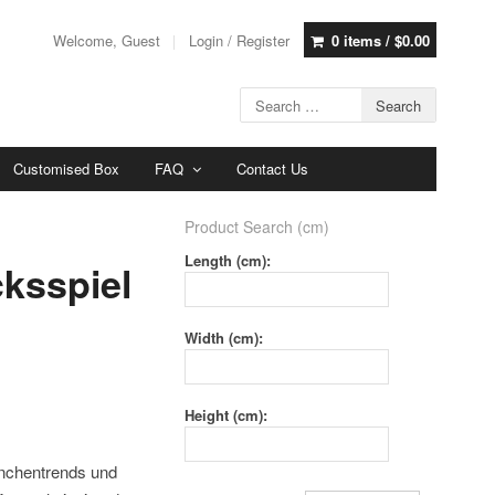
Welcome, Guest
Login / Register
0 items /
$
0.00
Customised Box
FAQ
Contact Us
Product Search (cm)
Length (cm):
cksspiel
Width (cm):
Height (cm):
anchentrends und