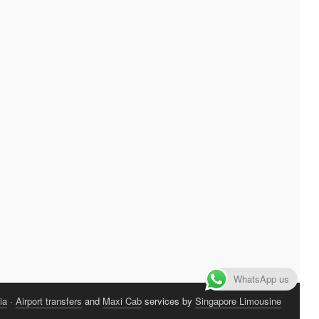
WhatsApp us
ia
·
Airport transfers
and
Maxi Cab
services by
Singapore Limousine