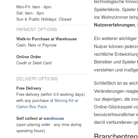
technologische Innova
Mon-Fri: 9am - 6pm
Spielerlebnis. Spieler
Sat: 9am - 3pm
ins Wohnzimmer bringe
Sun & Public Holidays: Closed
Nutzererfahrungen
,
PAYMENT OPTIONS
Ein weiterer wichtige
Walk-in Purchase at Warehouse
Cash, Nets or Paynow
Nutzer können jederze
rechtliche Entwicklun
Online Order
Betreiber und Spieler
Credit or Debit Card
verstehen und maßges
DELIVERY OPTIONS
Schließlich ist es wic
Free Delivery
Veränderungen reagie
Free delivery (within 3-5 working days)
nur diejenigen, die in
with any purchase of
Moving Kit
or
Online-Glücksspiel vo
Carton Box Pack
.
benutzerfreundlicher
Self collect at
warehouse
damit verbundenen ges
(upon placing order - any time during
operating hours)
Branchentren