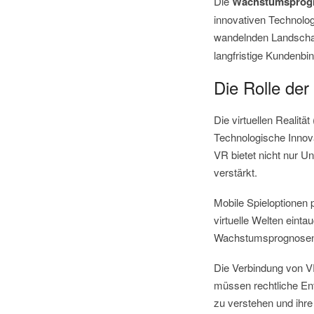
Die
Wachstumsprog
innovativen Technolog
wandelnden Landschaf
langfristige Kundenb
Die Rolle der
Die virtuellen Realitä
Technologische Innova
VR bietet nicht nur Un
verstärkt.
Mobile Spieloptionen p
virtuelle Welten eintau
Wachstumsprognosen b
Die Verbindung von V
müssen rechtliche En
zu verstehen und ihr